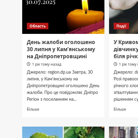
восени
порад
дачни
Область
Події
День жалоби оголошено
У Кривом
30 липня у Кам’янському
дівчинк
на Дніпропетровщині
біля річ
1 рік тому назад
1 рік тому
Джерело: region.dp.ua Завтра, 30
Джерело: dn
липня, у Кам’янському на
Розі правоо
Дніпропетровщині оголошено День
річного хло
жалоби. Про це повідомляє Дніпро
зґвалтуванні
Регіон з посиланням на...
рішенням суд
Докладніше
Докла
Більше
Більше
про
про
День
У
жалоби
Криво
оголошено
Розі
30
12-