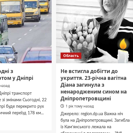
отдать
предпочтение?
ку
ували
Область
дні з
Не встигла добігти до
том у Дніпрі
укриття. 23-річна вагітна
Діана загинула з
 назад
ненародженим сином на
Дніпрі транспорт
Дніпропетровщині
 зі змінами Сьогодні, 22
1 рік тому назад
іпрі буде перекрито рух
ичний переїзд 178 км...
Джерело: region.dp.ua Важка ніч
була на Дніпропетровщині. Загибла
дніше
із Кам’янського лежала на