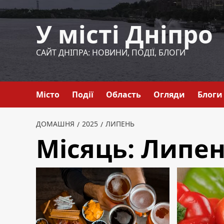
Перейти
до
У місті Дніпро
вмісту
САЙТ ДНІПРА: НОВИНИ, ПОДІЇ, БЛОГИ
Місто
Події
Область
Огляди
Блоги
ДОМАШНЯ
2025
ЛИПЕНЬ
Місяць:
Липен