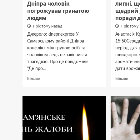
Дніпра чоловік
липні, щ
погрожував гранатою
щедрий 
людям
поради 
1 рік тому назад
1 рік тому
Джерело: dnepr.express У
Анастасія 
Самарському районі Дніпра
15:50Середи
конфлікт між групою осіб та
період для
чоловіком ледь не закінчився
швидкоросли
трагедією. Про це повідомляє
ароматичних
"Дніпро...
дати врожай
Докладніше
Докла
Більше
Більше
про
про
У
Що
Самарському
варто
районі
посад
Дніпра
в
чоловік
липні,
погрожував
щоб
гранатою
зібрат
людям
щедри
урожа