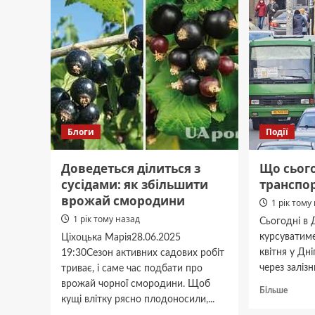
липня
річну
у
дівчин
Кам’янському
зґвалт
на
біля
Дніпропетровщині
річки
Блоги
Події
Доведеться ділиться з
Що сього
сусідами: як збільшити
транспор
врожай смородини
1 рік тому
1 рік тому назад
Сьогодні в 
курсуватиме
Ціхоцька Марія28.06.2025
квітня у Дн
19:30Сезон активних садових робіт
через залізн
триває, і саме час подбати про
врожай чорної смородини. Щоб
Докла
Більше
кущі влітку рясно плодоносили,...
про