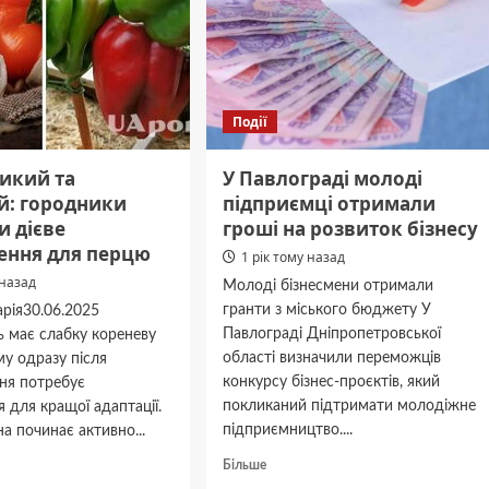
Події
ликий та
У Павлограді молоді
й: городники
підприємці отримали
и дієве
гроші на розвиток бізнесу
ення для перцю
1 рік тому назад
 назад
Молоді бізнесмени отримали
гранти з міського бюджету У
рія30.06.2025
Павлограді Дніпропетровської
ь має слабку кореневу
області визначили переможців
му одразу після
конкурсу бізнес-проєктів, який
ня потребує
покликаний підтримати молодіжне
 для кращої адаптації.
підприємництво....
а починає активно...
Докладніше
дніше
Більше
про