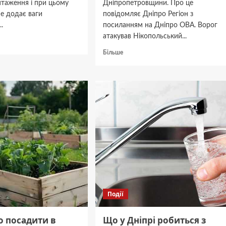
нтаження і при цьому
Дніпропетровщини. Про це
е додає ваги
повідомляє Дніпро Регіон з
..
посиланням на Дніпро ОВА. Ворог
атакував Нікопольський...
дніше
Докладніше
Більше
ові
про
Ворог
атакував
Дніпропетровщину
FPV-
ей:
дронами
та
во
артилерією
Події
о посадити в
Що у Дніпрі робиться з