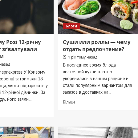
:
и
кам
Блоги
у Розі 12-річну
Cуши или роллы — чему
у зґвалтували
отдать предпочтение?
ки
1 рік тому назад
 назад
В последнее время блюда
восточной кухни плотно
epr.express У Кривому
укоренились в нашим рационе и
хоронці затримали 18-
стали популярным вариантом для
пця, якого підозрюють у
заказов в доставках на...
 12-річної дівчинки. За
у, його взяли...
Докладніше
Більше
про
дніше
Cуши
или
роллы
му
—
чему