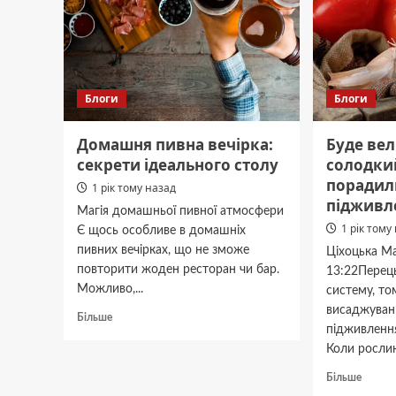
Блоги
Блоги
Домашня пивна вечірка:
Буде ве
секрети ідеального столу
солодки
порадил
1 рік тому назад
підживл
Магія домашньої пивної атмосфери
1 рік тому
Є щось особливе в домашніх
пивних вечірках, що не зможе
Ціхоцька Ма
повторити жоден ресторан чи бар.
13:22Перец
Можливо,...
систему, то
висаджуван
Докладніше
Більше
підживлення
про
Домашня
Коли рослин
пивна
Докла
Більше
вечірка:
про