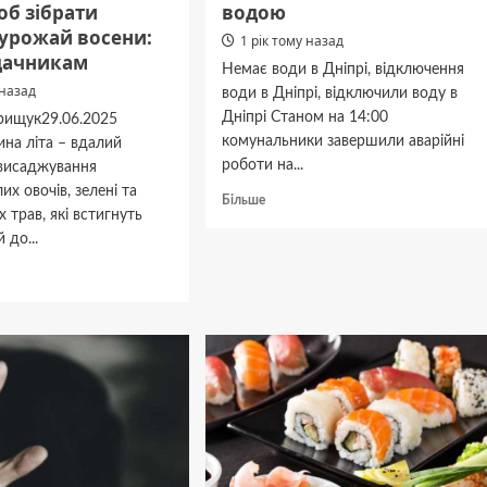
об зібрати
водою
урожай восени:
1 рік тому назад
дачникам
Немає води в Дніпрі, відключення
 назад
води в Дніпрі, відключили воду в
Дніпрі Станом на 14:00
Крищук29.06.2025
комунальники завершили аварійні
на літа – вдалий
роботи на...
 висаджування
х овочів, зелені та
Докладніше
Більше
 трав, які встигнуть
про
 до...
Що
у
дніше
Дніпрі
робиться
з
водою
ити
и
й
й