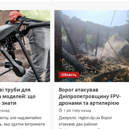
У
Павлограді
ий
молоді
підприємці
ий:
отримали
ники
гроші
или
на
розвиток
влення
бізнесу
Область
і труби для
Ворог атакував
а моделей: що
Дніпропетровщину FPV-
 знати
дронами та артилерією
 назад
1 рік тому назад
 легку, але надзвичайно
Джерело: region.dp.ua Ворог
ь, яка здатна витримати
атакував два райони