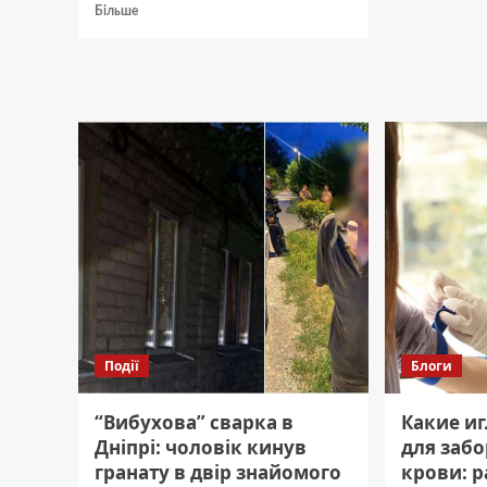
Що
Докладніше
Більше
сьогод
про
з
Доведеться
транс
ділиться
у
з
Дніпрі
сусідами:
як
збільшити
врожай
смородини
Події
Блоги
“Вибухова” сварка в
Какие и
Дніпрі: чоловік кинув
для заб
гранату в двір знайомого
крови: р