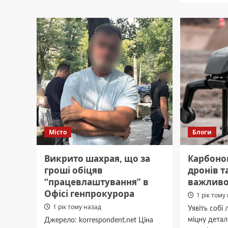
секрети
Буде
ідеального
велик
столу
та
солодк
город
порад
дієве
піджи
для
перцю
Місто
Блоги
Викрито шахрая, що за
Карбонов
гроші обіцяв
дронів т
“працевлаштування” в
важливо
Офісі генпрокурора
1 рік тому
1 рік тому назад
Уявіть собі
міцну детал
Джерело: korrespondent.net Ціна