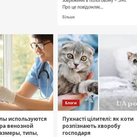
збереженні в пологовому – ЗМІ.
ні
Про це повідомляє...
Докладніше
Більше
портом
про
Не
встигла
добігти
до
укриття.
23-
річна
вагітна
Діана
загинула
з
ненародженим
сином
Блоги
на
Дніпропетровщині
глы используются
Пухнасті цілителі: як коти
ора венозной
розпізнають хворобу
азмеры, типы,
господаря