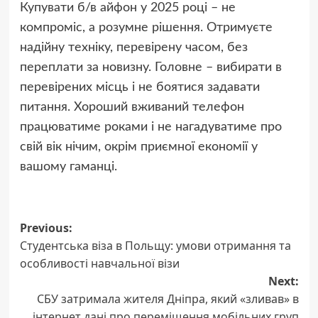
Купувати б/в айфон у 2025 році – не
компроміс, а розумне рішення. Отримуєте
надійну техніку, перевірену часом, без
переплати за новизну. Головне – вибирати в
перевірених місць і не боятися задавати
питання. Хороший вживаний телефон
працюватиме роками і не нагадуватиме про
свій вік нічим, окрім приємної економії у
вашому гаманці.
Post
Previous:
Студентська віза в Польщу: умови отримання та
navigation
особливості навчальної візи
Next:
СБУ затримала жителя Дніпра, який «зливав» в
інтернет дані про переміщення мобільних груп