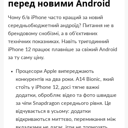
перед новими Android
Чому б/в iPhone часто кращий за новий
середньобюджетний андроїд? Питання не в
брендовому снобізмі, а в об’єктивних
технічних показниках. Навіть тригодинний
iPhone 12 працює плавніше за свіжий Android
за ту саму ціну.
Процесори Apple випереджають
конкурентів на два роки. A14 Bionic, який
стоїть у iPhone 12, досі тягне важкі
додатки, обробляє відео та фото швидше
за чіпи Snapdragon середнього рівня. Це
відчувається в усьому: додатки
відкриваються миттєво, перемикання між
вкладками не лагає, ігри не тормозять.