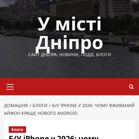
Перейти
до
У місті
вмісту
Дніпро
САЙТ ДНІПРА: НОВИНИ, ПОДІЇ, БЛОГИ
Основне
меню
ДОМАШНЯ
БЛОГИ
Б/У IPHONE У 2026: ЧОМУ ВЖИВАНИЙ
АЙФОН КРАЩЕ НОВОГО ANDROID
Блоги
Б/У iPhone у 2026: чому