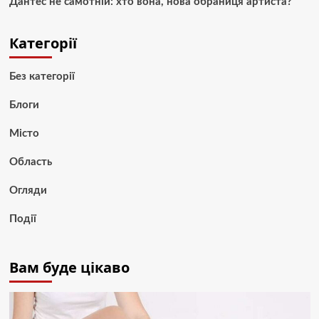
Дантес не самотній: хто вона, нова обраниця артиста?
Категорії
Без категорії
Блоги
Місто
Область
Огляди
Події
Вам буде цікаво