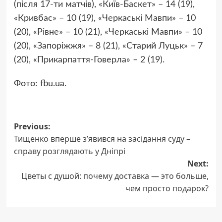
(після 17-ти матчів), «Київ-Баскет» – 14 (19),
«Кривбас» – 10 (19), «Черкаські Мавпи» – 10
(20), «Рівне» – 10 (21), «Черкаські Мавпи» – 10
(20), «Запоріжжя» – 8 (21), «Старий Луцьк» – 7
(20), «Прикарпаття-Говерла» – 2 (19).
Фото: fbu.ua.
Post
Previous:
Тищенко вперше з’явився на засідання суду –
navigation
справу розглядають у Дніпрі
Next:
Цветы с душой: почему доставка — это больше,
чем просто подарок?