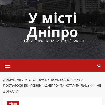
Перейти
до
У місті
вмісту
Дніпро
САЙТ ДНІПРА: НОВИНИ, ПОДІЇ, БЛОГИ
Основне
меню
ДОМАШНЯ
МІСТО
БАСКЕТБОЛ. «ЗАПОРІЖЖЯ»
ПОСТУЛОСЯ БК «РІВНЕ», «ДНІПРО» ТА «СТАРИЙ ЛУЦЬК» – НЕ
ДОГРАЛИ
Місто