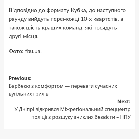
Відповідно до формату Кубка, до наступного
раунду вийдуть переможці 10-х квартетів, а
також шість кращих команд, які посядуть
другі місця.
Фото: fbu.ua.
Post
Previous:
Барбекю з комфортом — переваги сучасних
navigation
вугільних грилів
Next:
У Дніпрі відкрився Міжрегіональний спеццентр
поліції з розшуку зниклих безвісти – НПУ