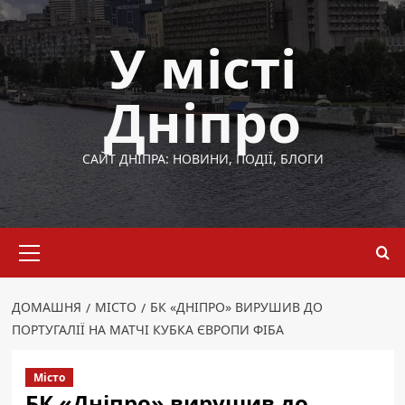
Перейти
до
У місті
вмісту
Дніпро
САЙТ ДНІПРА: НОВИНИ, ПОДІЇ, БЛОГИ
Основне
меню
ДОМАШНЯ
МІСТО
БК «ДНІПРО» ВИРУШИВ ДО
ПОРТУГАЛІЇ НА МАТЧІ КУБКА ЄВРОПИ ФІБА
Місто
БК «Дніпро» вирушив до