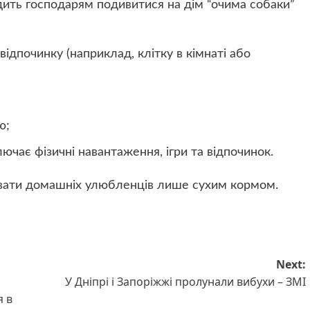
ить господарям подивитися на дім “очима собаки”
відпочинку (наприклад, клітку в кімнаті або
ю;
ючає фізичні навантаження, ігри та відпочинок.
увати домашніх улюбленців лише сухим кормом.
Next:
У Дніпрі і Запоріжжі пролунали вибухи – ЗМІ
я в