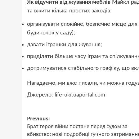
Як відучити від жування меблів
Майкл рад
та вжити кілька простих заходів:
організувати спокійне, безпечне місце для 
будиночок у саду);
давати іграшки для жування;
приділяти більше часу іграм та спілкуванн
дотримуватися стабільного графіку, що вкл
Нагадаємо, ми вже писали, чи можна год
Джерело:
life-ukr.uaportal.com
Post
Previous:
Брат героя війни постане перед судом за
navigation
вбивство: нові подробиці гучного затриманн