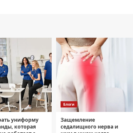
Блоги
рать униформу
Защемление
анды, которая
седалищного нерва и