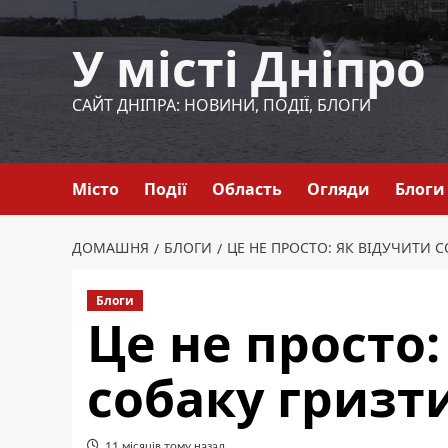
Перейти
до
У місті Дніпро
вмісту
САЙТ ДНІПРА: НОВИНИ, ПОДІЇ, БЛОГИ
Місто
Події
Область
Огляди
Блоги
ДОМАШНЯ
БЛОГИ
ЦЕ НЕ ПРОСТО: ЯК ВІДУЧИТИ 
Блоги
Це не просто:
собаку гризт
11 місяців тому назад