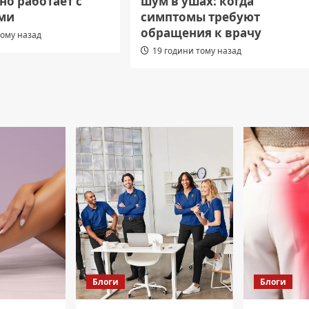
но работает с
шум в ушах: когда
ми
симптомы требуют
обращения к врачу
тому назад
19 години тому назад
Блоги
Блоги