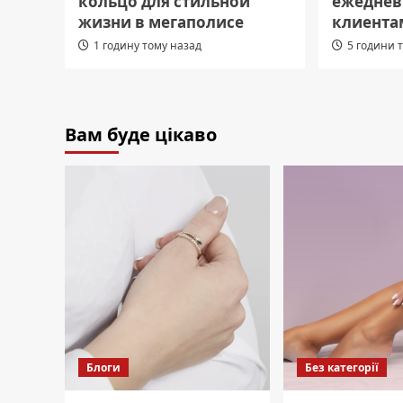
кольцо для стильной
ежеднев
жизни в мегаполисе
клиента
1 годину тому назад
5 години 
Вам буде цікаво
Блоги
Без категорії