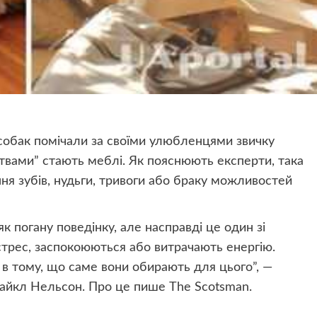
собак помічали за своїми улюбленцями звичку
твами” стають меблі. Як пояснюють експерти, така
ня зубів, нудьги, тривоги або браку можливостей
 погану поведінку, але насправді це один зі
 стрес, заспокоюються або витрачають енергію.
 в тому, що саме вони обирають для цього”, —
йкл Нельсон. Про це пише The Scotsman.