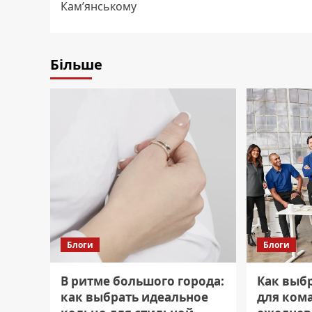
Камʼянському
Більше
Блоги
Блоги
В ритме большого города:
Как выб
как выбрать идеальное
для ком