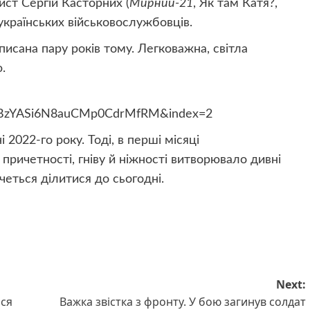
рист Сергій Касторних
(
Мирний-21
, Як там Катя?,
ї українських військовослужбовців.
писана пару років тому. Легковажна, світла
.
UlBzYASi6N8auCMp0CdrMfRM&index=2
 2022-го року. Тоді, в перші місяці
причетності, гніву й ніжності витворювало дивні
очеться ділитися до сьогодні.
Next:
ися
Важка звістка з фронту. У бою загинув солдат