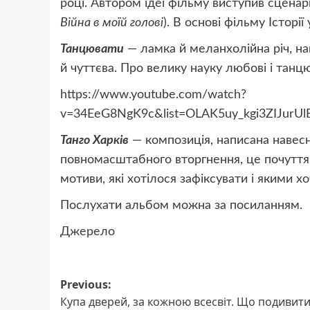
році. Автором ідеї фільму виступив сцена
Війна в моїй голові
). В основі фільму Історі
Танцювати
— ламка й меланхолійна річ, на
й чуттєва. Про велику науку любові і танцю
https://www.youtube.com/watch?
v=34EeG8NgK9c&list=OLAK5uy_kgi3ZIJur
Танго Харків
— композиція, написана навесні
повномасштабного вторгнення, це почуття 
мотиви, які хотілося зафіксувати і якими х
Послухати альбом можна за посиланням.
Джерело
Post
Previous:
Купа дверей, за кожною всесвіт. Що подивит
navigation