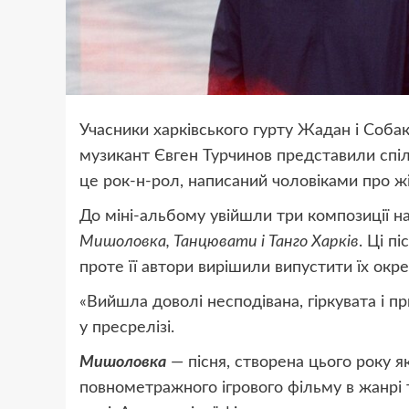
Учасники харківського гурту Жадан і Собак
музикант Євген Турчинов представили спі
це рок-н-рол, написаний чоловіками про жі
До міні-альбому увійшли три композиції н
Мишоловка, Танцювати і Танго Харків
. Ці п
проте її автори вирішили випустити їх окр
«Вийшла доволі несподівана, гіркувата і пр
у пресрелізі.
Мишоловка
— пісня, створена цього року 
повнометражного ігрового фільму в жанрі т