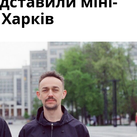
дставили міні-
 Харків