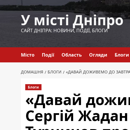
Перейти
до
У місті Дніпро
вмісту
САЙТ ДНІПРА: НОВИНИ, ПОДІЇ, БЛОГИ
Місто
Події
Область
Огляди
Блоги
ДОМАШНЯ
БЛОГИ
«ДАВАЙ ДОЖИВЕМО ДО ЗАВТРА»
Блоги
«Давай дожив
Сергій Жадан