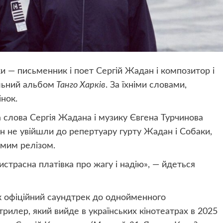
и — письменник і поет Сергій Жадан і композитор і
льний альбом
Танго Харків
. За їхніми словами,
нок.
а слова Сергія Жадана і музику Євгена Турчинова
існ не увійшли до репертуару гурту Жадан і Собаки,
емим релізом.
истрасна платівка про жагу і надію», — йдеться
як офіційний саундтрек до однойменного
рилер, який вийде в українських кінотеатрах в 2025