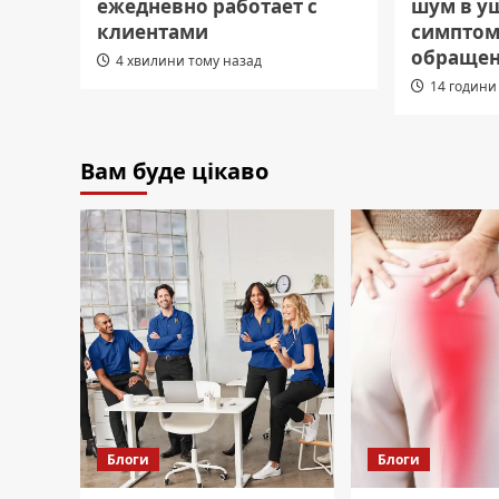
ежедневно работает с
шум в уш
клиентами
симптом
обращен
4 хвилини тому назад
14 години
Вам буде цікаво
Блоги
Блоги