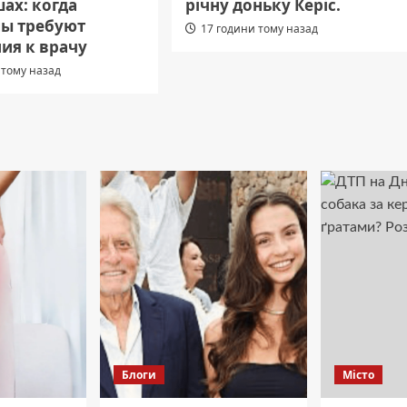
ах: когда
річну доньку Керіс.
ы требуют
17 години тому назад
ия к врачу
 тому назад
Блоги
Місто