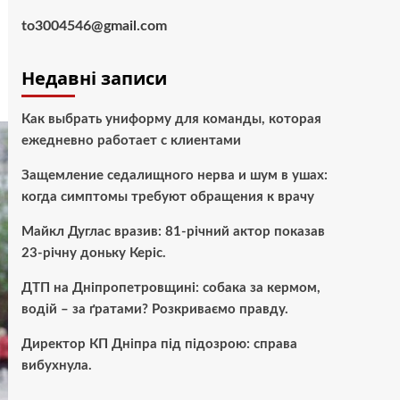
to3004546@gmail.com
Недавні записи
Как выбрать униформу для команды, которая
ежедневно работает с клиентами
Защемление седалищного нерва и шум в ушах:
когда симптомы требуют обращения к врачу
Майкл Дуглас вразив: 81-річний актор показав
23-річну доньку Керіс.
ДТП на Дніпропетровщині: собака за кермом,
водій – за ґратами? Розкриваємо правду.
Директор КП Дніпра під підозрою: справа
вибухнула.