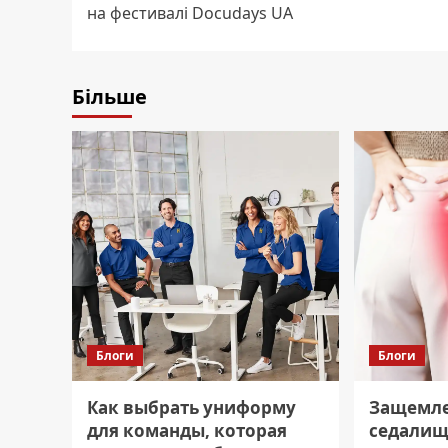
на фестивалі Docudays UA
Більше
Блоги
Блоги
Как выбрать униформу
Защемл
для команды, которая
седалищ