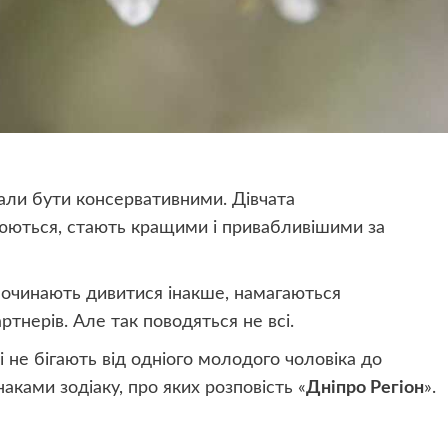
тали бути консервативними. Дівчата
юються, стають кращими і привабливішими за
 починають дивитися інакше, намагаються
ртнерів. Але так поводяться не всі.
 не бігають від одніого молодого чоловіка до
ками зодіаку, про яких розповість «
Дніпро Регіон
».