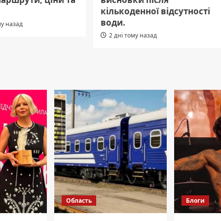
кількоденної відсутності
води.
му назад
2 дні тому назад
Область
Блоги