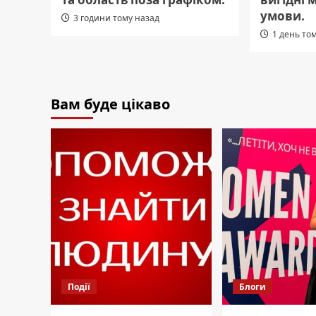
умови.
3 години тому назад
1 день то
Вам буде цікаво
Події
Блоги