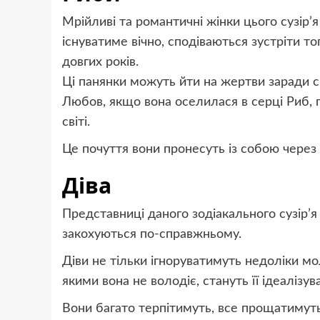
Мрійливі та романтичні жінки цього сузір’я
існуватиме вічно, сподіваються зустріти то
довгих років.
Ці панянки можуть йти на жертви заради с
Любов, якщо вона оселилася в серці Риб, п
світі.
Це почуття вони пронесуть із собою через 
Діва
Представниці даного зодіакального сузір’я 
закохуються по-справжньому.
Діви не тільки ігноруватимуть недоліки м
якими вона не володіє, стануть її ідеалізув
Вони багато терпітимуть, все прощатимут