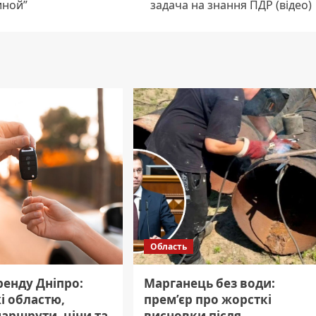
иной”
задача на знання ПДР (відео)
Область
ренду Дніпро:
Марганець без води:
і областю,
прем’єр про жорсткі
маршрути, ціни та
висновки після