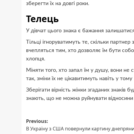
зберегти їх на довгі роки.
Телець
У дівчат цього знака є бажання залишатися
Тільці ігноруватимуть те, скільки партнер 
вчепляться тим, хто дозволяє їм бути собо
хлопця.
Міняти того, хто запал їм у душу, вони не 
так, зміни їх не цікавитимуть навіть у том
Зберігати вірність жінки згаданих знаків 
знають, що не можна руйнувати відносини 
Post
Previous:
В Україну з США повернули картину днепрян
navigation