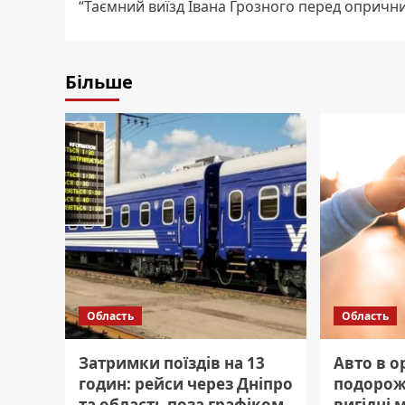
“Таємний виїзд Івана Грозного перед опричн
Більше
Область
Область
Затримки поїздів на 13
Авто в о
годин: рейси через Дніпро
подорож
та область поза графіком.
вигідні 