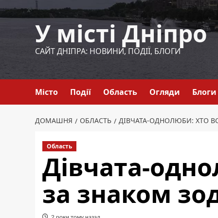
Перейти
до
У місті Дніпро
вмісту
САЙТ ДНІПРА: НОВИНИ, ПОДІЇ, БЛОГИ
Місто
Події
Область
Огляди
Блоги
ДОМАШНЯ
ОБЛАСТЬ
ДІВЧАТА-ОДНОЛЮБИ: ХТО В
Область
Дівчата-одно
за знаком зо
2 роки тому назад