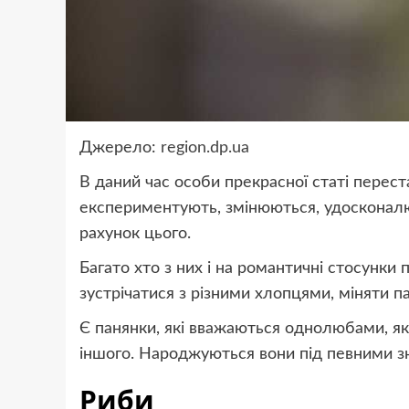
Джерело:
region.dp.ua
В даний час особи прекрасної статі перес
експериментують, змінюються, удосконал
рахунок цього.
Багато хто з них і на романтичні стосунки
зустрічатися з різними хлопцями, міняти па
Є панянки, які вважаються однолюбами, які
іншого. Народжуються вони під певними зна
Риби