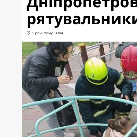
Дніпропетров
рятувальник
2 роки тому назад