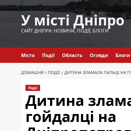
Перейти
до
У місті Дніпро
вмісту
САЙТ ДНІПРА: НОВИНИ, ПОДІЇ, БЛОГИ
Місто
Події
Область
Огляди
Блоги
ДОМАШНЯ
ПОДІЇ
ДИТИНА ЗЛАМАЛА ПАЛЬЦІ НА Г
Події
Дитина злама
гойдалці на