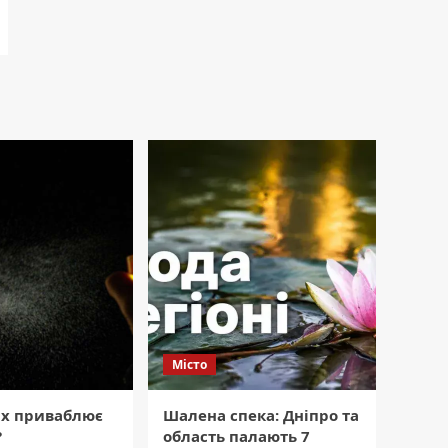
Місто
ах приваблює
Шалена спека: Дніпро та
?
область палають 7