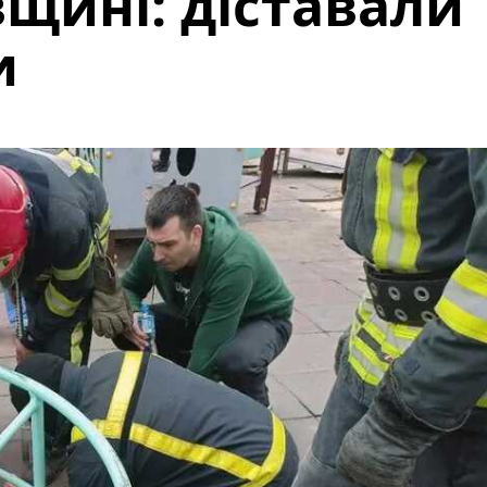
щині: діставали
и