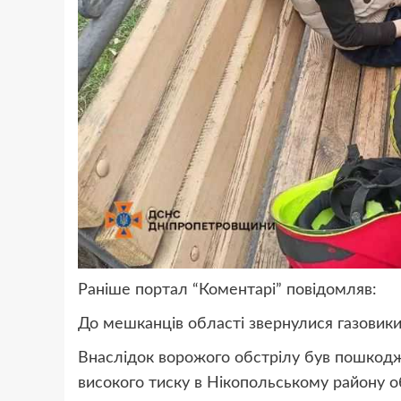
Раніше портал “Коментарі” повідомляв:
До мешканців області звернулися газовик
В
наслідок ворожого обстрілу був пошкод
високого тиску
в
Нікопольсько
му
району о