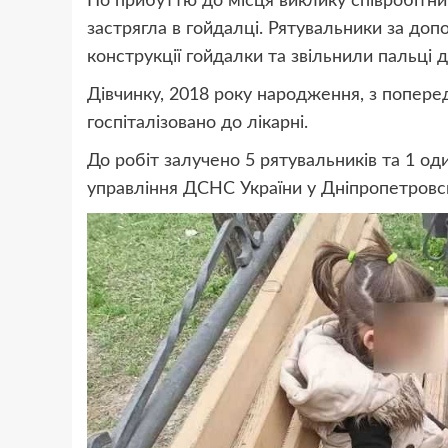
По прибуттю до місця виклику співробітни
застрягла в гойдалці. Рятувальники за до
конструкції гойдалки та звільнили пальці 
Дівчинку, 2018 року народження, з поперед
госпіталізовано до лікарні.
До робіт залучено 5 рятувальників та 1 од
управління ДСНС України у Дніпропетровсь