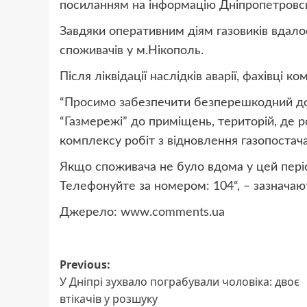
посиланням на інформацію Дніпропетровсько
Завдяки оперативним діям газовиків вдало
споживачів у м.Нікополь.
Після ліквідації наслідків аварії, фахівці к
“Просимо забезпечити безперешкодний дос
“Газмережі” до приміщень, територій, де 
комплексу робіт з відновлення газопостач
Якщо споживача не було вдома у цей періо
Телефонуйте за номером: 104
“, – зазначаю
Джерело:
www.comments.ua
Post
Previous:
У Дніпрі зухвало пограбували чоловіка: двоє
navigation
втікачів у розшуку