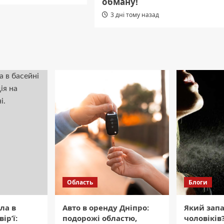
обману!
3 дні тому назад
Область
Блоги
ла в
Авто в оренду Дніпро:
Який зап
ір’ї:
подорожі областю,
чоловіків