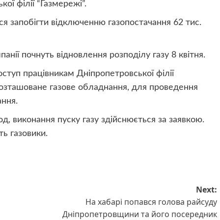
ї філії “Газмережі”.
ся запобігти відключенню газопостачання 62 тис.
омпанії почнуть відновлення розподілу газу 8 квітня.
туп працівникам Дніпропетровської філії
розташоване газове обладнання, для проведення
ання.
д, виконання пуску газу здійснюється за заявкою.
ть газовики.
Next:
На хабарі попався голова райсуду
Дніпропетровщини та його посередник