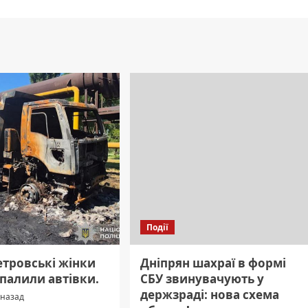
Події
етровські жінки
Дніпрян шахраї в формі
 палили автівки.
СБУ звинувачують у
держзраді: нова схема
 назад