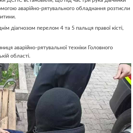
ки ДСНС встановили, що під час гри рука дівчинки
помогою аварійно-рятувального обладнання розтисли
дитини.
нім діагнозом перелом 4 та 5 пальця правої кісті,
иниця аварійно-рятувальної техніки Головного
кій області.