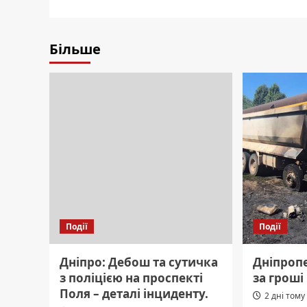
Більше
Події
Події
Дніпро: Дебош та сутичка
Дніпроп
з поліцією на проспекті
за гроші
Поля – деталі інциденту.
2 дні тому