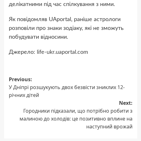
делікатними під час спілкування з ними.
Як повідомляв UAportal, раніше астрологи
розповіли про знаки зодіаку, які не зможуть
побудувати відносини.
Джерело:
life-ukr.uaportal.com
Post
Previous:
У Дніпрі розшукують двох безвісти зниклих 12-
navigation
річних дітей
Next:
Городники підказали, що потрібно робити з
малиною до холодів: це позитивно вплине на
наступний врожай