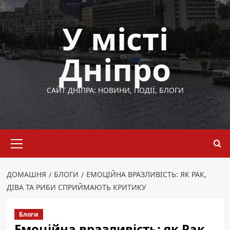
Перейти
до
У місті
вмісту
Дніпро
САЙТ ДНІПРА: НОВИНИ, ПОДІЇ, БЛОГИ
Основне
меню
ДОМАШНЯ
БЛОГИ
ЕМОЦІЙНА ВРАЗЛИВІСТЬ: ЯК РАК,
ДІВА ТА РИБИ СПРИЙМАЮТЬ КРИТИКУ
Блоги
Емоційна вразливість: як Рак,