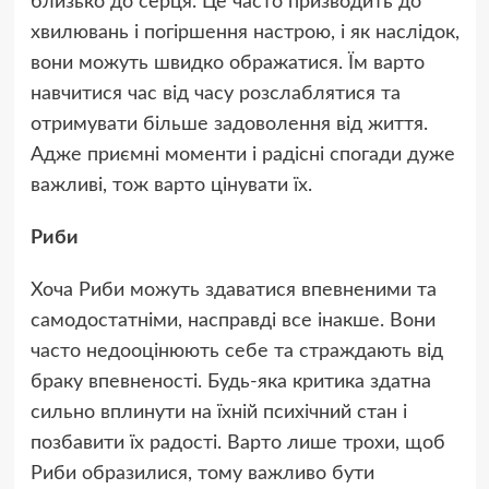
близько до серця. Це часто призводить до
хвилювань і погіршення настрою, і як наслідок,
вони можуть швидко ображатися. Їм варто
навчитися час від часу розслаблятися та
отримувати більше задоволення від життя.
Адже приємні моменти і радісні спогади дуже
важливі, тож варто цінувати їх.
Риби
Хоча Риби можуть здаватися впевненими та
самодостатніми, насправді все інакше. Вони
часто недооцінюють себе та страждають від
браку впевненості. Будь-яка критика здатна
сильно вплинути на їхній психічний стан і
позбавити їх радості. Варто лише трохи, щоб
Риби образилися, тому важливо бути