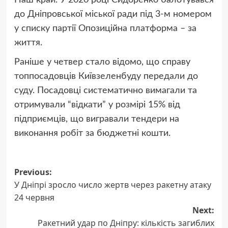
Наш край. У 2020 році Сидоренко балотувався
до Дніпровської міської ради під 3-м номером
у списку партії Опозиційна платформа – за
життя.
Раніше у четвер стало відомо, що справу
топпосадовців Київзеленбуду передали до
суду. Посадовці систематично вимагали та
отримували “відкати” у розмірі 15% від
підприємців, що вигравали тендери на
виконання робіт за бюджетні кошти.
Post
Previous:
У Дніпрі зросло число жертв через ракетну атаку
navigation
24 червня
Next:
Ракетний удар по Дніпру: кількість загиблих