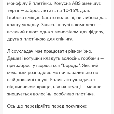
монофілу й плетінки. Конусна ABS зменшує
тертя — заброс летить на 10-15% далі.
Глибока вміщає багато волосіні, неглибока дає
кращу укладку. Запасні шпулі в комплекті —
великий плюс: одна з монофілом для фідеру,
друга з плетінкою для спінінгу.
Лісоукладач має працювати рівномірно.
Дешеві котушки кладуть волосінь горбами —
при забросі утворюється “борода”. Якісний
механізм розподіляє мотки паралельно по
всій довжині шпулі. Ролик лісоукладача з
підшипником краще, ніж на втулці — менше
зношується волосінь, особливо плетінка.
Ось що перевіряйте перед покупкою: