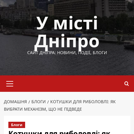
Перейти
до
У місті
вмісту
Дніпро
САЙТ ДНІПРА: НОВИНИ, ПОДІЇ, БЛОГИ
Основне
меню
ДОМАШНЯ
БЛОГИ
КОТУШКИ ДЛЯ РИБОЛОВЛІ: ЯК
ВИБРАТИ МЕХАНІЗМ, ЩО НЕ ПІДВЕДЕ
Блоги
Котушки для риболовлі: як