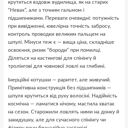
крутиться вздовж вудилища, як на старих
“Невах”, але з точним гальмом і
підшипниками. Переваги очевидні: потужність
при вивідженні, ювелірна точність забросу,
контроль проводки великим пальцем на
шпулі. Мінуси теж є — вища ціна, складніше
освоєння, ризик “бороди” при помилці.
Діляться на кастингові для спінінгу й
тролінгові для човнової ловлі на глибині.
Інерційні котушки — раритет, але живучий.
Примітивна конструкція без підшипників —
шпуля крутиться від руху волосіні. Надійність
космічна — ламатися нічому, мастила хватає
на сезон. Старожили ловлять ними на донку й
закидушку, але для сучасного спінінгу чи
фідеру вони безнадійно застарілі.