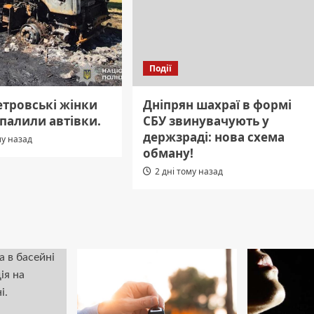
Події
етровські жінки
Дніпрян шахраї в формі
 палили автівки.
СБУ звинувачують у
держзраді: нова схема
му назад
обману!
2 дні тому назад