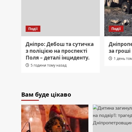
Події
Події
Дніпро: Дебош та сутичка
Дніпроп
з поліцією на проспекті
за гроші
Поля – деталі інциденту.
1 день то
5 години тому назад
Вам буде цікаво