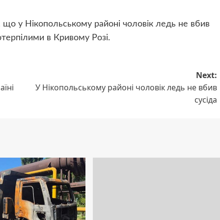
 що у Нікопольському районі чоловік ледь не вбив
потерпілими в Кривому Розі.
Next:
аїні
У Нікопольському районі чоловік ледь не вбив
сусіда