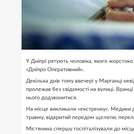
У Дніпрі рятують чоловіка, якого жорстоко
«Дніпро Оперативний».
Декілька днів тому ввечері у Марганці неві
пролежав без свідомості на вулиці. Вранці
нього додзвонитися.
На місце викликали «екстренку». Медики д
травму, відкритий передом щелепи, пере
Містянина спершу госпіталізували до місце