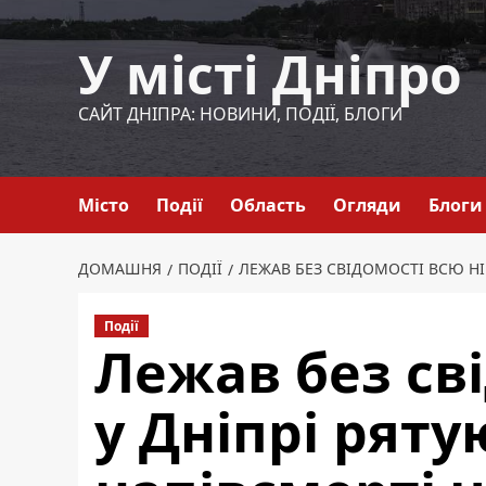
Перейти
до
У місті Дніпро
вмісту
САЙТ ДНІПРА: НОВИНИ, ПОДІЇ, БЛОГИ
Місто
Події
Область
Огляди
Блоги
ДОМАШНЯ
ПОДІЇ
ЛЕЖАВ БЕЗ СВІДОМОСТІ ВСЮ НІ
Події
Лежав без сві
у Дніпрі ряту