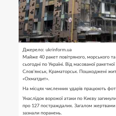
Джерело:
ukrinform.ua
Майже 40 ракет повітряного, морського та
сьогодні по Україні. Від масованої ракетно
Словʼянськ, Краматорськ. Пошкоджені житл
«Охматдит».
На місцях численних ударів працюють фо
Унаслідок ворожої атаки по Києву загинул
про 127 постраждалих. Загалом жертвами р
зазнали поранень.