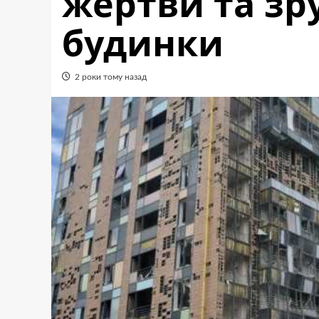
жертви та зр
будинки
2 роки тому назад