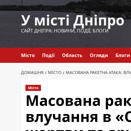
Перейти
до
У місті Дніпро
вмісту
САЙТ ДНІПРА: НОВИНИ, ПОДІЇ, БЛОГИ
Місто
Події
Область
Огляди
Блоги
ДОМАШНЯ
МІСТО
МАСОВАНА РАКЕТНА АТАКА: ВЛ
Місто
Масована рак
влучання в «