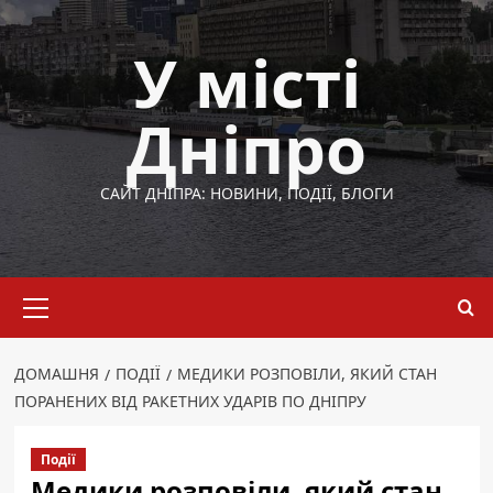
Перейти
до
У місті
вмісту
Дніпро
САЙТ ДНІПРА: НОВИНИ, ПОДІЇ, БЛОГИ
Основне
меню
ДОМАШНЯ
ПОДІЇ
МЕДИКИ РОЗПОВІЛИ, ЯКИЙ СТАН
ПОРАНЕНИХ ВІД РАКЕТНИХ УДАРІВ ПО ДНІПРУ
Події
Медики розповіли, який стан