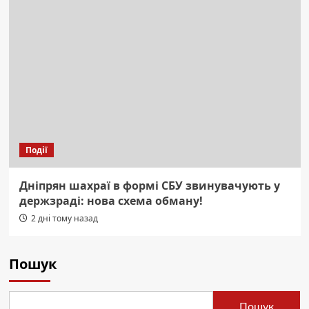
Події
Дніпрян шахраї в формі СБУ звинувачують у
держзраді: нова схема обману!
2 дні тому назад
Пошук
Пошук