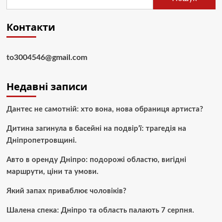
Контакти
to3004546@gmail.com
Недавні записи
Дантес не самотній: хто вона, нова обраниця артиста?
Дитина загинула в басейні на подвір’ї: трагедія на
Дніпропетровщині.
Авто в оренду Дніпро: подорожі областю, вигідні
маршрути, ціни та умови.
Який запах приваблює чоловіків?
Шалена спека: Дніпро та область палають 7 серпня.