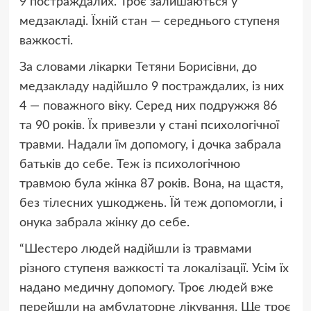
9 постраждалих. Троє залишаються у
медзакладі. Їхній стан — середнього ступеня
важкості.
За словами лікарки Тетяни Борисівни, до
медзакладу надійшло 9 постраждалих, із них
4 — поважного віку. Серед них подружжя 86
та 90 років. Їх привезли у стані психологічної
травми. Надали їм допомогу, і дочка забрала
батьків до себе. Теж із психологічною
травмою була жінка 87 років. Вона, на щастя,
без тілесних ушкоджень. Їй теж допомогли, і
онука забрала жінку до себе.
“Шестеро людей надійшли із травмами
різного ступеня важкості та локалізації. Усім їх
надано медичну допомогу. Троє людей вже
перейшли на амбулаторне лікування. Ще троє