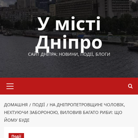
Перейти
до
У місті
вмісту
Дніпро
САЙТ ДНІПРА: НОВИНИ, ПОДІЇ, БЛОГИ
Основне
меню
ДОМАШНЯ
ПОДІЇ
НА ДНІПРОПЕТРОВЩИНІ ЧОЛОВІК,
НЕХТУЮЧИ ЗАБОРОНОЮ, ВИЛОВИВ БАГАТО РИБИ: ЩО
ЙОМУ БУДЕ
Події