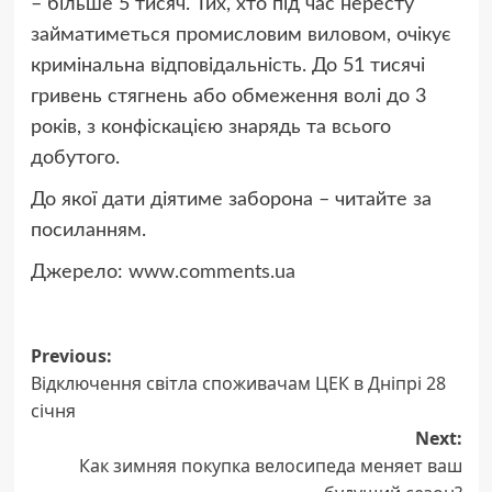
– більше 5 тисяч. Тих, хто під час нересту
займатиметься промисловим виловом, очікує
кримінальна відповідальність. До 51 тисячі
гривень стягнень або обмеження волі до 3
років, з конфіскацією знарядь та всього
добутого.
До якої дати діятиме заборона – читайте за
посиланням.
Джерело:
www.comments.ua
Post
Previous:
Відключення світла споживачам ЦЕК в Дніпрі 28
navigation
січня
Next:
Как зимняя покупка велосипеда меняет ваш