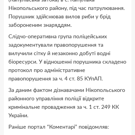
(Капулівська затока) в с. Капулівка
Нікопольського району, під час патрулювання.
Порушник здійснював вилов риби у брід
забороненим знаряддям.
Слідчо-оперативна група поліцейських
задокументували правопорушення та
вилучили сітку й незаконно добуті водні
біоресурси. У відношенні порушника складено
протокол про адміністративне
правопорушення за ч. 4 ст. 85 КУпАП.
За даним фактом дізнавачами Нікопольського
районного управління поліції відкрите
кримінальне провадження за ч. 1 ст. 249 КК
України.
Раніше портал “Коментарі” повідомляв: