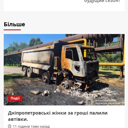
будущий сезон?
Більше
Події
Дніпропетровські жінки за гроші палили
автівки.
11 години тому назад