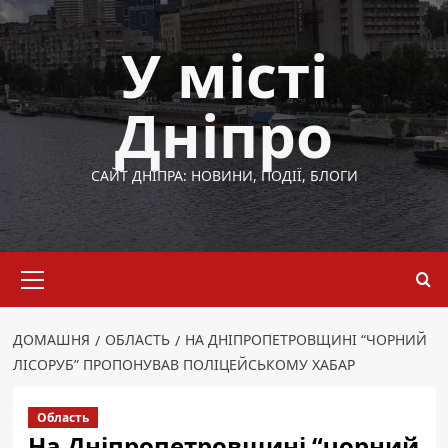
Перейти
до
У місті
вмісту
Дніпро
САЙТ ДНІПРА: НОВИНИ, ПОДІЇ, БЛОГИ
Основне
меню
ДОМАШНЯ
ОБЛАСТЬ
НА ДНІПРОПЕТРОВЩИНІ “ЧОРНИЙ
ЛІСОРУБ” ПРОПОНУВАВ ПОЛІЦЕЙСЬКОМУ ХАБАР
Область
На Дніпропетровщині “чорний