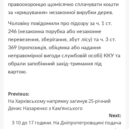
правоохоронцю щомісячно сплачувати кошти
за «кришування» незаконної вирубки дерев.
Чоловіку повідомили про підозру за ч. 1 ст.
246 (незаконна порубка або незаконне
перевезення, зберігання, збут лісу) та ч. 3 ст.
369 (пропозиція, обіцянка або надання
неправомірної вигоди службовій особі) ККУ та
обрали запобіжний захід-тримання під
вартою.
Post
Previous:
На Харківському напрямку загинув 25-річний
navigation
Денис Назаренко з Кам’янського
Next:
З 10 до 17 години. На Дніпропетровщині подача