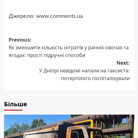
Джерело:
www.comments.ua
Post
Previous:
Як зменшити кількість нітратів у ранніх овочах та
navigation
ягодах: прості підручні способи
Next:
У Дніпрі невідомі напали на таксиста:
потерпілого госпіталізували
Більше