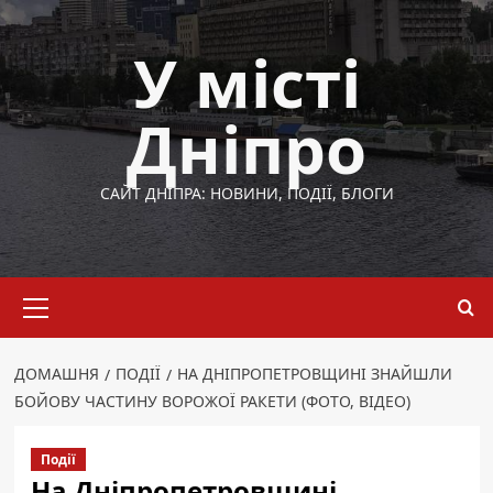
Перейти
до
У місті
вмісту
Дніпро
САЙТ ДНІПРА: НОВИНИ, ПОДІЇ, БЛОГИ
Основне
меню
ДОМАШНЯ
ПОДІЇ
НА ДНІПРОПЕТРОВЩИНІ ЗНАЙШЛИ
БОЙОВУ ЧАСТИНУ ВОРОЖОЇ РАКЕТИ (ФОТО, ВІДЕО)
Події
На Дніпропетровщині