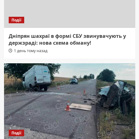
Події
Дніпрян шахраї в формі СБУ звинувачують у
держзраді: нова схема обману!
1 день тому назад
Події