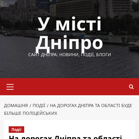
Перейти
до
У місті
вмісту
Дніпро
САЙТ ДНІПРА: НОВИНИ, ПОДІЇ, БЛОГИ
Основне
меню
ДОМАШНЯ
ПОДІЇ
НА ДОРОГАХ ДНІПРА ТА ОБЛАСТІ БУДЕ
БІЛЬШЕ ПОЛІЦЕЙСЬКИХ
Події
На дорогах Дніпра та області