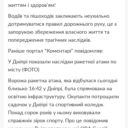
життям і здоров’ям!
В
одіїв та пішоходів
закликають
неухильно
дотримуватися правил дорожнього руху, це є
запорукою збереження власного життя та
попередження трагічних наслідків.
Раніше портал “Коментарі” повідомляв:
У Дніпрі показали наслідки ракетної атаки по
місту (ФОТО)
Ворожа ракетна атака, яка відбулася сьогодні
близько 16:42 у Дніпрі, була спрямована на
освітню інфраструктуру. Окупанти п
отрощили
садочок у Дніпрі
та спортивний
коледж.
Понад сорок років у ньому виховували
справжніх зірок спорту.
Про це повідомив