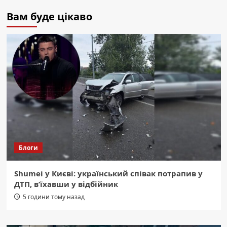
Вам буде цікаво
Блоги
Shumei у Києві: український співак потрапив у
ДТП, в’їхавши у відбійник
5 години тому назад