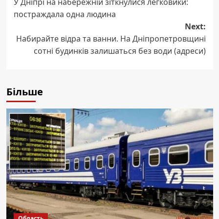
У Дніпрі на набережній зіткнулися легковики:
navigation
постраждала одна людина
Next:
Набирайте відра та ванни. На Дніпропетровщині
сотні будинків залишаться без води (адреси)
Більше
Область