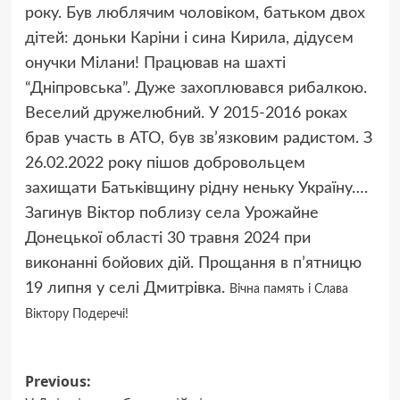
року. Був люблячим чоловіком, батьком двох
дітей: доньки Каріни і сина Кирила, дідусем
онучки Мілани! Працював на шахті
“Дніпровська”. Дуже захоплювався рибалкою.
Веселий дружелюбний. У 2015-2016 роках
брав участь в АТО, був зв’язковим радистом. З
26.02.2022 року пішов добровольцем
захищати Батьківщину рідну неньку Україну….
Загинув Віктор поблизу села Урожайне
Донецької області 30 травня 2024 при
виконанні бойових дій. Прощання в п’ятницю
19 липня у селі Дмитрівка.
Вічна память і Слава
Віктору Подеречі!
Post
Previous: