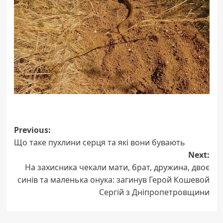
Post
Previous:
Що таке пухлини серця та які вони бувають
navigation
Next:
На захисника чекали мати, брат, дружина, двоє
синів та маленька онука: загинув Герой Кошевой
Сергій з Дніпропетровщини