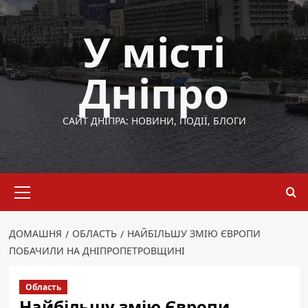
Перейти
до
У місті
вмісту
Дніпро
САЙТ ДНІПРА: НОВИНИ, ПОДІЇ, БЛОГИ
Основне
меню
ДОМАШНЯ
ОБЛАСТЬ
НАЙБІЛЬШУ ЗМІЮ ЄВРОПИ
ПОБАЧИЛИ НА ДНІПРОПЕТРОВЩИНІ
Область
Найбільшу змію Європи