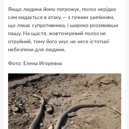
Якщо людина йому погрожує, полоз нерідко
сам кидається в атаку — з гучним шипінням,
що лякає супротивника, і широко роззявивши
пащу. На щастя, жовточеревий полоз не
отруйний, тому його укус не несе істотної
небезпеки для людини.
Фото: Елена Игоревна