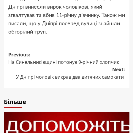
Дніпрі винесли вирок чоловікові, який
зґвалтував та вбив 11-річну дівчинку. Також ми
писали, що у Дніпрі посеред вулиці знайшли
обгорілий труп.
Post
Previous:
На Синельниківщині потонув 9-річний хлопчик
navigation
Next:
У Дніпрі чоловік викрав два дитячих самокати
Більше