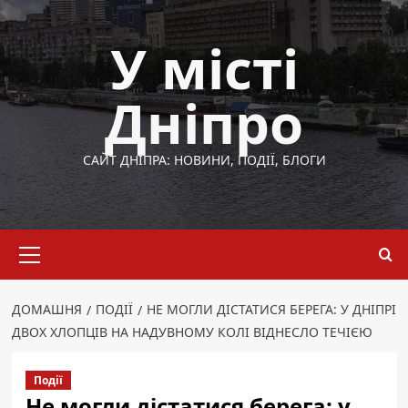
Перейти
до
У місті
вмісту
Дніпро
САЙТ ДНІПРА: НОВИНИ, ПОДІЇ, БЛОГИ
Основне
меню
ДОМАШНЯ
ПОДІЇ
НЕ МОГЛИ ДІСТАТИСЯ БЕРЕГА: У ДНІПРІ
ДВОХ ХЛОПЦІВ НА НАДУВНОМУ КОЛІ ВІДНЕСЛО ТЕЧІЄЮ
Події
Не могли дістатися берега: у