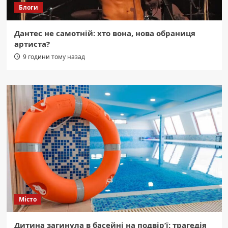
Блоги
Дантес не самотній: хто вона, нова обраниця
артиста?
9 години тому назад
Місто
Дитина загинула в басейні на подвір’ї: трагедія