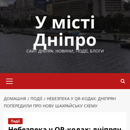
Перейти
до
У місті
вмісту
Дніпро
САЙТ ДНІПРА: НОВИНИ, ПОДІЇ, БЛОГИ
Основне
меню
ДОМАШНЯ
ПОДІЇ
НЕБЕЗПЕКА У QR-КОДАХ: ДНІПРЯН
ПОПЕРЕДИЛИ ПРО НОВУ ШАХРАЙСЬКУ СХЕМУ
Події
Небезпека у QR-кодах: дніпрян