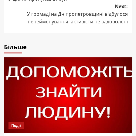
navigation
Next:
У громаді на Дніпропетровщині відбулося
перейменування: активісти не задоволені
Більше
Події