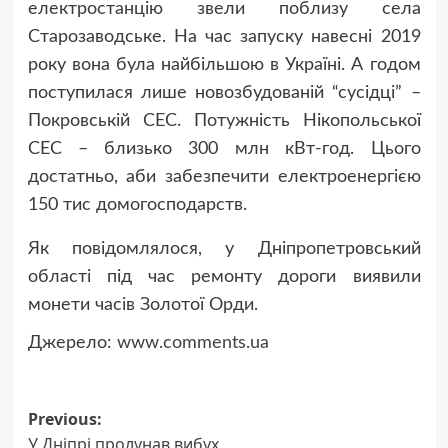
електростанцію звели поблизу села
Старозаводське. На час запуску навесні 2019
року вона була найбільшою в Україні. А годом
поступилася лише новозбудованій “сусідці” –
Покровській СЕС. Потужність Нікопольської
СЕС – близько 300 млн кВт-год. Цього
достатньо, аби забезпечити електроенергією
150 тис домогосподарств.
Як повідомлялося, у Дніпропетровський
області під час ремонту дороги виявили
монети часів Золотої Орди.
Джерело:
www.comments.ua
Post
Previous:
У Дніпрі пролунав вибух