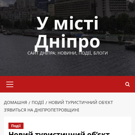
Перейти
до
У місті
вмісту
Дніпро
САЙТ ДНІПРА: НОВИНИ, ПОДІЇ, БЛОГИ
Основне
меню
ДОМАШНЯ
ПОДІЇ
НОВИЙ ТУРИСТИЧНИЙ ОБ’ЄКТ
З’ЯВИТЬСЯ НА ДНІПРОПЕТРОВЩИНІ
Події
Новий туристичний об’єкт