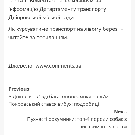
портал “Коментарі” з посиланням на
інформацію Департаменту транспорту
Дніпровської міської ради.
Як курсуватиме транспорт на лівому березі –
читайте за посиланням.
Джерело:
www.comments.ua
Post
Previous:
У Дніпрі в під’їзді багатоповерхівки на ж/м
navigation
Покровський стався вибух: подробиці
Next:
Пухнасті розумники: топ-4 породи собак з
високим інтелектом