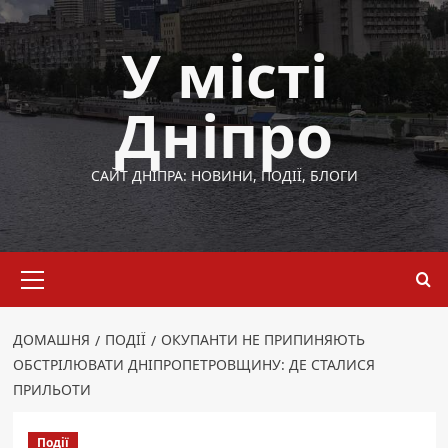
Перейти
до
У місті
вмісту
Дніпро
САЙТ ДНІПРА: НОВИНИ, ПОДІЇ, БЛОГИ
Основне
меню
ДОМАШНЯ
ПОДІЇ
ОКУПАНТИ НЕ ПРИПИНЯЮТЬ
ОБСТРІЛЮВАТИ ДНІПРОПЕТРОВЩИНУ: ДЕ СТАЛИСЯ
ПРИЛЬОТИ
Події