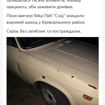
залишилася тисяча абонентів. Фахівці
працюють, аби заживити домівки.
Пізно ввечері
бійці
ПвК “Схід” знищили
ворожий шахед у Криворізькому районі.
Скрізь без загиблих та постраждалих.