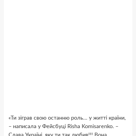
«Ти зіграв свою останню роль… у житті країни,
– написала у Фейсбуці Risha Komisarenko. –
Слава Україні, яку ти так любив!!! Вона