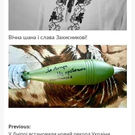
Вічна шана і слава Захисникові!
Post
Previous:
У Дніпрі встановили новий рекорд України