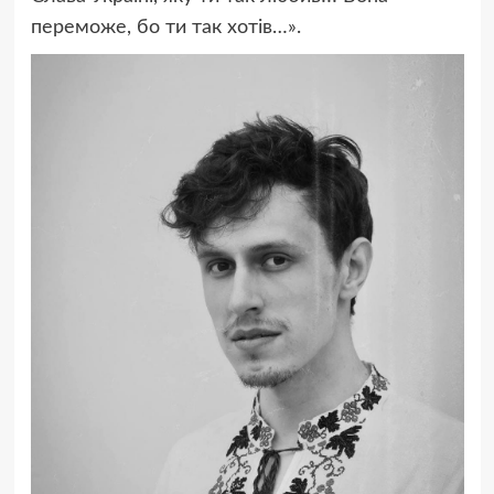
переможе, бо ти так хотів…».