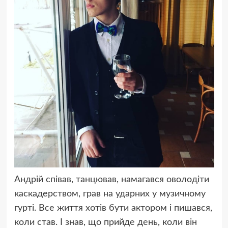
Андрій співав, танцював, намагався оволодіти
каскадерством, грав на ударних у музичному
гурті. Все життя хотів бути актором і пишався,
коли став. І знав, що прийде день, коли він