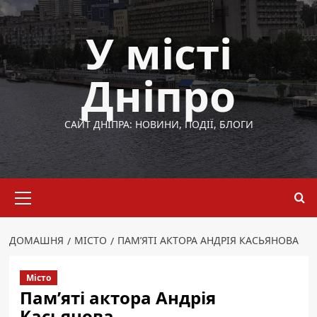
Перейти
до
У місті
вмісту
Дніпро
САЙТ ДНІПРА: НОВИНИ, ПОДІЇ, БЛОГИ
Основне
меню
ДОМАШНЯ
МІСТО
ПАМ’ЯТІ АКТОРА АНДРІЯ КАСЬЯНОВА
Місто
Пам’яті актора Андрія
Касьянова