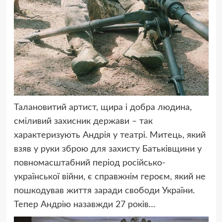
Талановитий артист, щира і добра людина,
сміливий захисник держави – так
характеризують Андрія у театрі. Митець, який
взяв у руки зброю для захисту Батьківщини у
повномасштабний період російсько-
української війни, є справжнім героєм, який не
пошкодував життя заради свободи України.
Тепер Андрію назавжди 27 років…