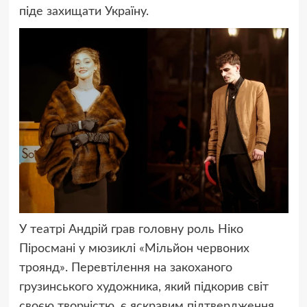
піде захищати Україну.
У театрі Андрій грав головну роль Ніко
Піросмані у мюзиклі «Мільйон червоних
троянд». Перевтілення на закоханого
грузинського художника, який підкорив світ
своєю творчістю, є яскравим підтвердження