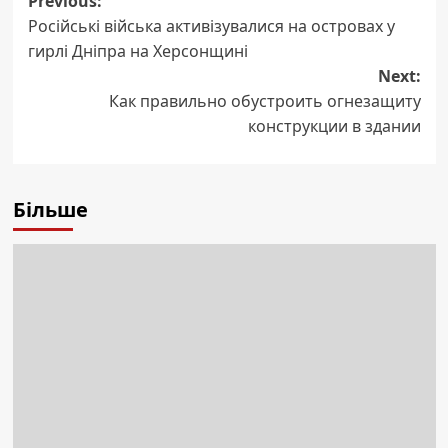
Post
Previous:
Російські війська активізувалися на островах у
navigation
гирлі Дніпра на Херсонщині
Next:
Как правильно обустроить огнезащиту
конструкции в здании
Більше