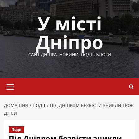
Перейти
до
У місті
вмісту
Дніпро
САЙТ ДНІПРА: НОВИНИ, ПОДІЇ, БЛОГИ
Основне
меню
ДОМАШНЯ
ПОДІЇ
ПІД ДНІПРОМ БЕЗВІСТИ ЗНИКЛИ ТРОЄ
ДІТЕЙ
Події
Під Дніпром безвісти зникли