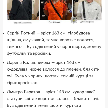
Сергій Ротний — зріст 163 см, тілобудова
щільна, смуглявий, темне коротке волосся,
темні очі. Був одягнений у чорні шорти, зелену
футболку та кросівки.
Дарина Калашникова — зріст 163 см,
худорлява, чорне волосся до плечей, блакитні
очі. Була у чорних шортах, темній куртці та
сірих кросівках.
Дмитро Баратов — зріст 148 см, худорлявої
статури, світле коротке волосся, блакитні очі.
Був одягнений темні шорти, куртка з