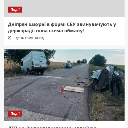
Події
Дніпрян шахраї в формі СБУ звинувачують у
держзраді: нова схема обману!
1 день тому назад
Події