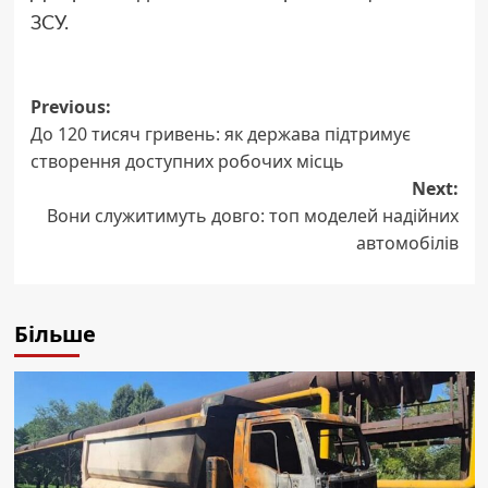
ЗСУ.
Post
Previous:
До 120 тисяч гривень: як держава підтримує
navigation
створення доступних робочих місць
Next:
Вони служитимуть довго: топ моделей надійних
автомобілів
Більше