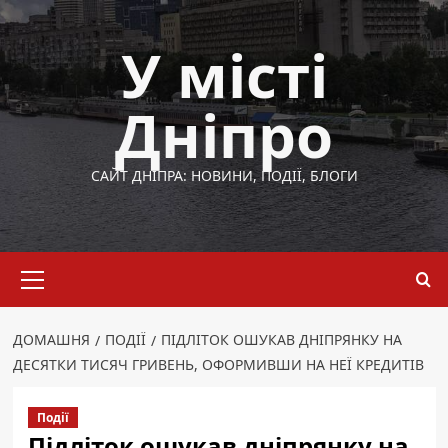
Перейти
до
У місті
вмісту
Дніпро
САЙТ ДНІПРА: НОВИНИ, ПОДІЇ, БЛОГИ
Основне
меню
ДОМАШНЯ
ПОДІЇ
ПІДЛІТОК ОШУКАВ ДНІПРЯНКУ НА
ДЕСЯТКИ ТИСЯЧ ГРИВЕНЬ, ОФОРМИВШИ НА НЕЇ КРЕДИТІВ
Події
Підліток ошукав дніпрянку на