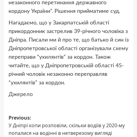
незаконного перетинання державного
кордону України”. Рішення прийматиме суд.
Нагадаємо, що
у Закарпатській області
прикордонник застрелив 39-річного чоловіка
з
Дніпра. Писали ми й про те, що батько й син із
Дніпропетровської області
організували схему
переправи “ухилянтів” за кордон
. Також
читайте, що у Дніпропетровській області
45-
річний чоловік незаконно переправляв
“ухилянтів”
за кордон.
Джерело
Post
Previous:
У Дніпрі копи розповіли, скільки водіїв у 2020-му
navigation
попалися на водінні в нетверезому вигляді