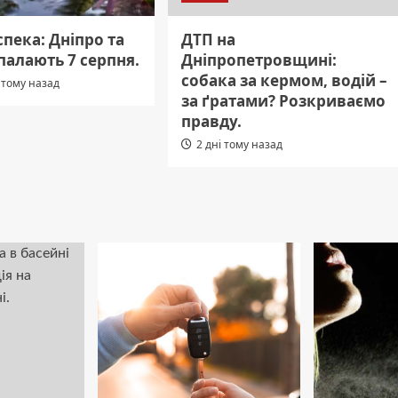
пека: Дніпро та
ДТП на
палають 7 серпня.
Дніпропетровщині:
собака за кермом, водій –
 тому назад
за ґратами? Розкриваємо
правду.
2 дні тому назад