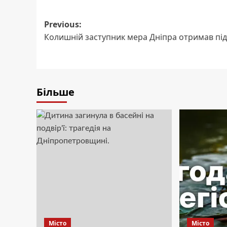
Post
Previous:
Колишній заступник мера Дніпра отримав пі
navigation
Більше
Місто
Місто