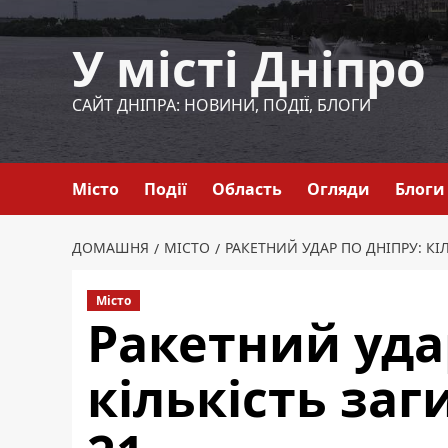
Перейти
до
У місті Дніпро
вмісту
САЙТ ДНІПРА: НОВИНИ, ПОДІЇ, БЛОГИ
Місто
Події
Область
Огляди
Блоги
ДОМАШНЯ
МІСТО
РАКЕТНИЙ УДАР ПО ДНІПРУ: КІ
Місто
Ракетний уда
кількість заг