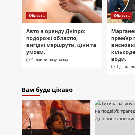
Область
Область
Авто в оренду Дніпро:
Марганец
подорожі областю,
прем’єр 
вигідні маршрути, ціни та
висновк
умови.
кількоде
води.
9 години тому назад
1 день то
Вам буде цікаво