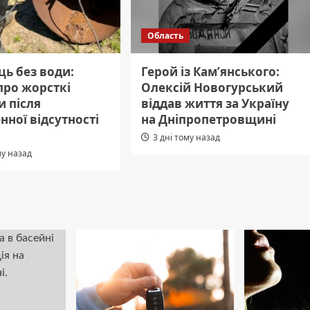
Область
ь без води:
Герой із Кам’янського:
про жорсткі
Олексій Новогурський
и після
віддав життя за Україну
нної відсутності
на Дніпропетровщині
3 дні тому назад
му назад