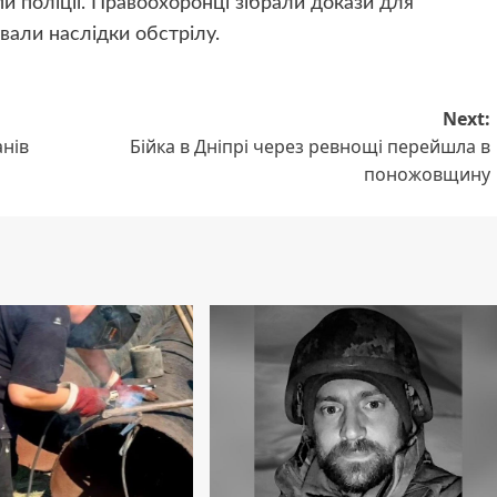
и поліції. Правоохоронці зібрали докази для
али наслідки обстрілу.
Next:
анів
Бійка в Дніпрі через ревнощі перейшла в
поножовщину