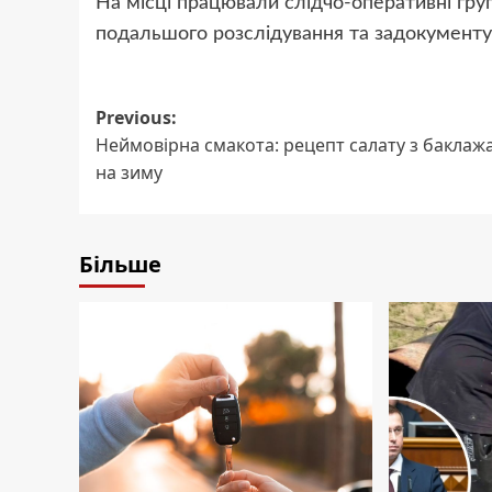
На місці працювали слідчо-оперативні груп
подальшого розслідування та задокументув
Post
Previous:
Неймовірна смакота: рецепт салату з баклаж
navigation
на зиму
Більше