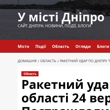
Перейти
до
У місті Дніпро
вмісту
САЙТ ДНІПРА: НОВИНИ, ПОДІЇ, БЛОГИ
Місто
Події
Область
Огляди
Блоги
ДОМАШНЯ
ОБЛАСТЬ
РАКЕТНИЙ УДАР ПО ДНІПРУ 
Область
Ракетний уда
області 24 ве