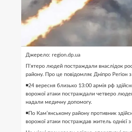
Джерело:
region.dp.ua
П’ятеро людей постраждали внаслідок росі
району. Про це повідомляє Дніпро Регіон з
◾️24 вересня близько 13:00 армія рф здійс
ворожої атаки постраждали четверо людей,
надали медичну допомогу.
◾️По Кам’янському району противник здійс
ворожої атаки постраждав житель однієї з