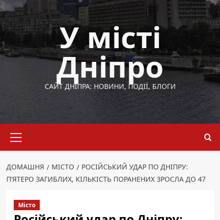
Перейти
до
У місті
вмісту
Дніпро
САЙТ ДНІПРА: НОВИНИ, ПОДІЇ, БЛОГИ
Основне
меню
ДОМАШНЯ
МІСТО
РОСІЙСЬКИЙ УДАР ПО ДНІПРУ:
П’ЯТЕРО ЗАГИБЛИХ, КІЛЬКІСТЬ ПОРАНЕНИХ ЗРОСЛА ДО 47
Місто
Російський удар по Дніпру: