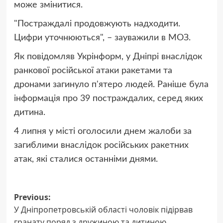
може змінитися.
"Постраждалі продовжують надходити.
Цифри уточнюються", – зауважили в МОЗ.
Як повідомляв Укрінформ, у Дніпрі внаслідок
ранкової російської атаки ракетами та
дронами загинуло п'ятеро людей. Раніше була
інформація про 39 постраждалих, серед яких
дитина.
4 липня у місті оголосили днем жалоби за
загиблими внаслідок російських ракетних
атак, які сталися останніми днями.
Post
Previous:
У Дніпропетровській області чоловік підірвав
navigation
гранату поряд з дружиною та дитиною