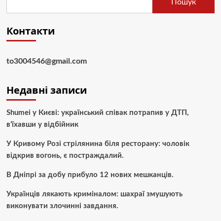
Пошук
Контакти
to3004546@gmail.com
Недавні записи
Shumei у Києві: український співак потрапив у ДТП,
в’їхавши у відбійник
У Кривому Розі стрілянина біля ресторану: чоловік
відкрив вогонь, є постраждалий.
В Дніпрі за добу прибуло 12 нових мешканців.
Українців лякають криміналом: шахраї змушують
виконувати злочинні завдання.