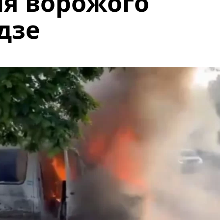
ня ворожого
дзе