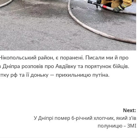
Нікопольський район
, є поранені. Писали ми й про
з Дніпра
розповів про Авдіївку та порятунок бійців
.
тку рф та її доньку
— прихильницю путіна.
Next:
У Дніпрі помер 6-річний хлопчик, який з’їв
полуницю – ЗМІ