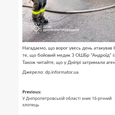
Нагадаємо, що ворог увесь день
атакував 
те, що бойовий медик 3 ОШБр “Андроїд” і
Також читайте, що у Дніпрі
затримали аген
Джерело:
dp.informator.ua
Post
Previous:
У Дніпропетровській області зник 16-річний
navigation
хлопець