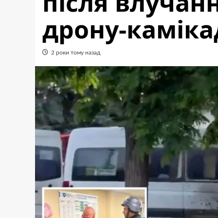
після влучан
дрону-каміка
2 роки тому назад