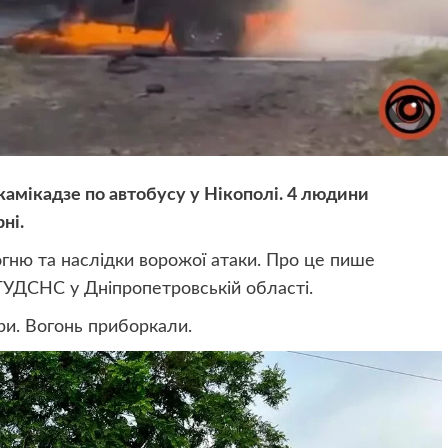
камікадзе по автобусу
у Нікополі. 4 людини
рні.
огню та наслідки ворожої атаки. Про це пише
 ГУДСНС
у Дніпропетровській області.
ри. Вогонь приборкали.