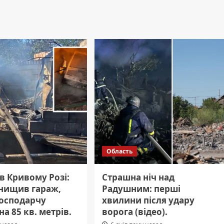
Область
в Кривому Розі:
Страшна ніч над
знищив гараж,
Радушним: перші
господарчу
хвилини після удару
на 85 кв. метрів.
ворога (відео).