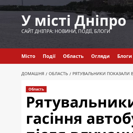
Перейти
до
У місті Дніпро
вмісту
САЙТ ДНІПРА: НОВИНИ, ПОДІЇ, БЛОГИ
Місто
Події
Область
Огляди
Блоги
ДОМАШНЯ
ОБЛАСТЬ
РЯТУВАЛЬНИКИ ПОКАЗАЛИ В
Область
Рятувальники
гасіння автоб