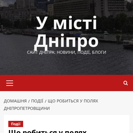
Перейти
до
У місті
вмісту
Дніпро
САЙТ ДНІПРА: НОВИНИ, ПОДІЇ, БЛОГИ
Основне
меню
ДОМАШНЯ
ПОДІЇ
ЩО РОБИТЬСЯ У ПОЛЯХ
ДНІПРОПЕТРОВЩИНИ
Події
Що робиться у полях