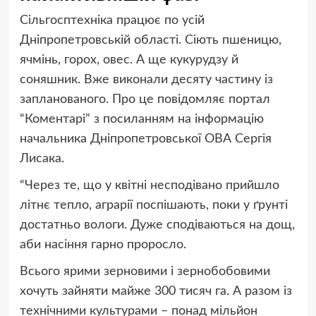
Сільгосптехніка працює по усій
Дніпропетровській
області. Сіють пшеницю,
ячмінь, горох, овес. А ще кукурудзу й
соняшник. Вже виконали десяту частину із
запланованого.
Про це повідомляє портал
“Коментарі” з посиланням на інформацію
начальника Дніпропетровської ОВА Сергія
Лисака.
“Через те, що у квітні н
есподівано прийшло
літнє тепло
,
аграрії поспішають, поки у ґрунті
достатньо вологи. Дуже сподіваються на дощ,
аби насіння гарно проросло.
Всього ярими зерновими і зернобобовими
хочуть зайняти майже 300 тис
яч
га. А разом із
технічними культурами – понад мільйон