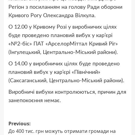
Регіон з посиланням на голову Ради оборони
Кривого Рогу Олександра Вілкула.
О 12.00 у Кривому Розі у виробничих цілях
буде проведено плановий вибух у кар’єрі
«№2-біс» ПАТ «АрселорМіттал Кривий Ріг»
(Інгулецький, Центрально-Міський райони).
О 14.00 у виробничих цілях буде проведено
плановий вибух у кар’єрі «Північний»
(Саксаганський, Центрально-Міський райони).
Виробничі вибухи контролюються, причин для
занепокоєння немає.
Post
Previous:
До 400 тис. грн можуть отримати громади на
navigation