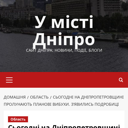
Перейти
до
У місті
вмісту
Дніпро
САЙТ ДНІПРА: НОВИНИ, ПОДІЇ, БЛОГИ
Основне
меню
ДОМАШНЯ
ОБЛАСТЬ
СЬОГОДНІ НА ДНІПРОПЕТРОВЩИНІ
ПРОЛУНАЮТЬ ПЛАНОВІ ВИБУХИ. З’ЯВИЛИСЬ ПОДРОБИЦІ
Область
Сьогодні на Дніпропетровщині