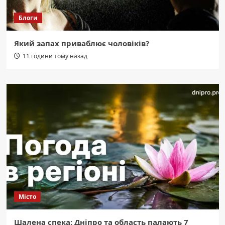
Блоги
Який запах приваблює чоловіків?
11 години тому назад
Місто
Шалена спека: Дніпро та область палають 7