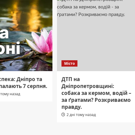
Місто
пека: Дніпро та
ДТП на
палають 7 серпня.
Дніпропетровщині:
собака за кермом, водій –
 тому назад
за ґратами? Розкриваємо
правду.
2 дні тому назад