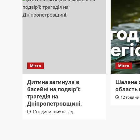
Місто
Місто
Дитина загинула в
Шалена с
басейні на подвір’ї:
область 
трагедія на
12 години
Дніпропетровщині.
10 години тому назад