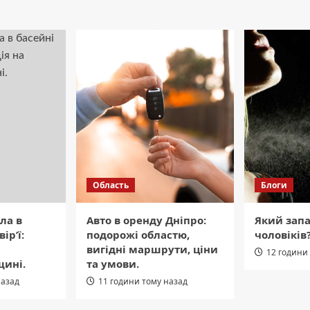
Область
Блоги
ла в
Авто в оренду Дніпро:
Який зап
ір’ї:
подорожі областю,
чоловіків
вигідні маршрути, ціни
12 години
щині.
та умови.
назад
11 години тому назад