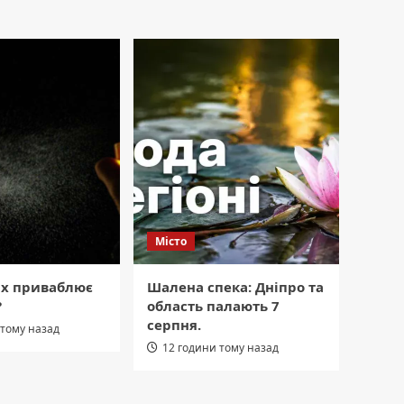
Місто
ах приваблює
Шалена спека: Дніпро та
?
область палають 7
серпня.
 тому назад
12 години тому назад