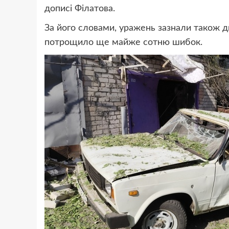
дописі Філатова.
За його словами, уражень зазнали також дв
потрощило ще майже сотню шибок.