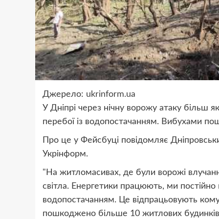
Джерело:
ukrinform.ua
У Дніпрі через нічну ворожу атаку більш я
перебої із водопостачанням. Вибухами по
Про це у Фейсбуці повідомляє Дніпровськи
Укрінформ.
"На житломасивах, де були ворожі влучанн
світла. Енергетики працюють, ми постійно н
водопостачанням. Це відпрацьовують комуна
пошкоджено більше 10 житлових будинків. 