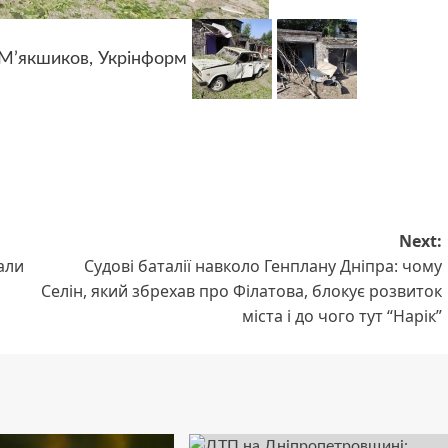
а М’якшиков, Укрінформ
Next:
вали
Судові баталії навколо Генплану Дніпра: чому
Селін, який збрехав про Філатова, блокує розвиток
міста і до чого тут “Нарік”