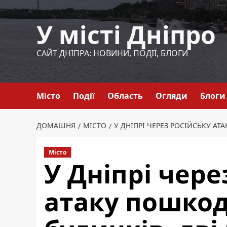
Перейти
до
У місті Дніпро
вмісту
САЙТ ДНІПРА: НОВИНИ, ПОДІЇ, БЛОГИ
Місто
Події
Область
Огляди
Блоги
ДОМАШНЯ
МІСТО
У ДНІПРІ ЧЕРЕЗ РОСІЙСЬКУ А
Місто
У Дніпрі чере
атаку пошкод