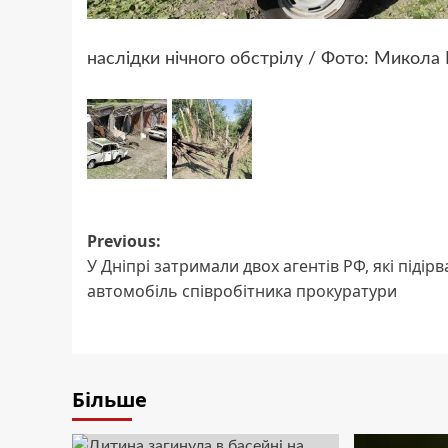
наслідки нічного обстрілу / Фото: Микол
Post
Previous:
У Дніпрі затримали двох агентів РФ, які підір
navigation
автомобіль співробітника прокуратури
Більше