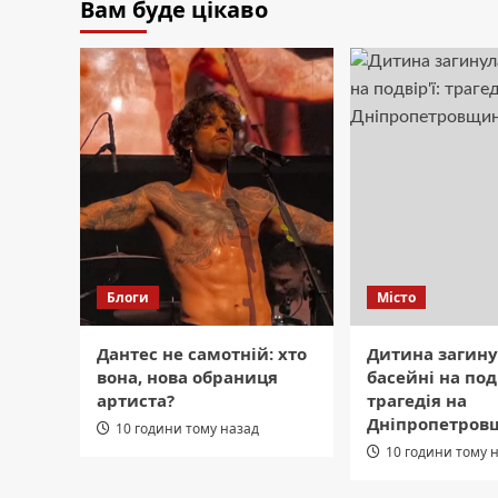
Вам буде цікаво
Блоги
Місто
Дантес не самотній: хто
Дитина загину
вона, нова обраниця
басейні на подв
артиста?
трагедія на
Дніпропетров
10 години тому назад
10 години тому 