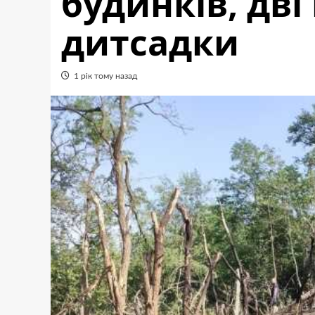
будинків, дві
дитсадки
1 рік тому назад