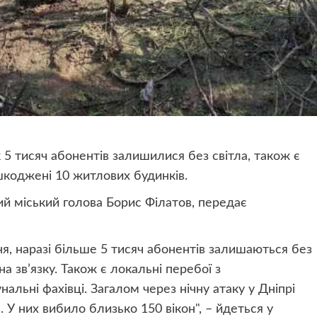
к 5 тисяч абонентів залишилися без світла, також є
шкоджені 10 житлових будинків.
й міський голова Борис Філатов, передає
я, наразі більше 5 тисяч абонентів залишаються без
а зв’язку. Також є локальні перебої з
льні фахівці. Загалом через нічну атаку у Дніпрі
У них вибило близько 150 вікон", – йдеться у