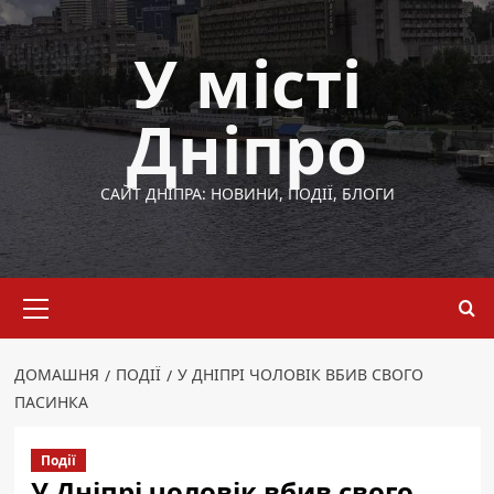
Перейти
до
У місті
вмісту
Дніпро
САЙТ ДНІПРА: НОВИНИ, ПОДІЇ, БЛОГИ
Основне
меню
ДОМАШНЯ
ПОДІЇ
У ДНІПРІ ЧОЛОВІК ВБИВ СВОГО
ПАСИНКА
Події
У Дніпрі чоловік вбив свого