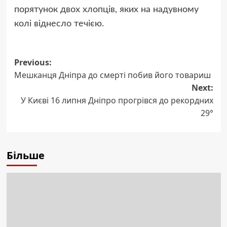
порятунок двох хлопців, яких на надувному
колі віднесло течією.
Post
Previous:
Мешканця Дніпра до смерті побив його товариш
navigation
Next:
У Києві 16 липня Дніпро прогрівся до рекордних
29°
Більше