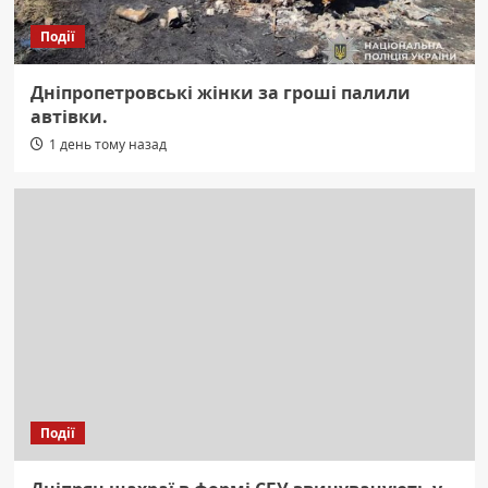
Події
Дніпропетровські жінки за гроші палили
автівки.
1 день тому назад
Події