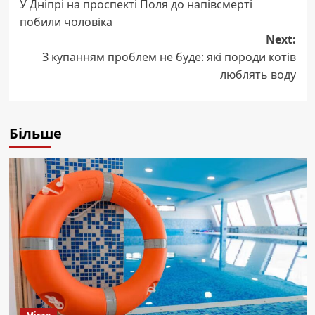
У Дніпрі на проспекті Поля до напівсмерті
navigation
побили чоловіка
Next:
З купанням проблем не буде: які породи котів
люблять воду
Більше