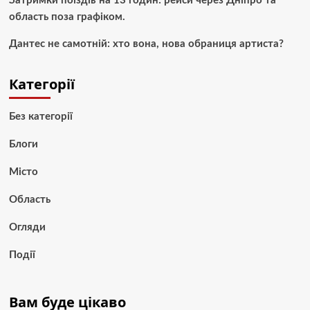
Затримки поїздів на 13 годин: рейси через Дніпро та
область поза графіком.
Дантес не самотній: хто вона, нова обраниця артиста?
Категорії
Без категорії
Блоги
Місто
Область
Огляди
Події
Вам буде цікаво