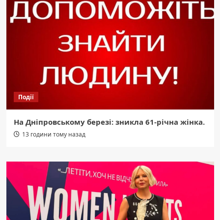
Події
На Дніпровському березі: зникла 61-річна жінка.
13 години тому назад