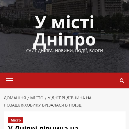
Перейти
до
У місті
вмісту
Дніпро
САЙТ ДНІПРА: НОВИНИ, ПОДІЇ, БЛОГИ
Основне
меню
ДОМАШНЯ
МІСТО
У ДНІПРІ ДІВЧИНА НА
ПОЗАШЛЯХОВИКУ ВРІЗАЛАСЯ В ПОЇЗД
Місто
У Дніпрі дівчина на