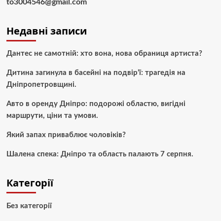
to3004546@gmail.com
Недавні записи
Дантес не самотній: хто вона, нова обраниця артиста?
Дитина загинула в басейні на подвір’ї: трагедія на
Дніпропетровщині.
Авто в оренду Дніпро: подорожі областю, вигідні
маршрути, ціни та умови.
Який запах приваблює чоловіків?
Шалена спека: Дніпро та область палають 7 серпня.
Категорії
Без категорії