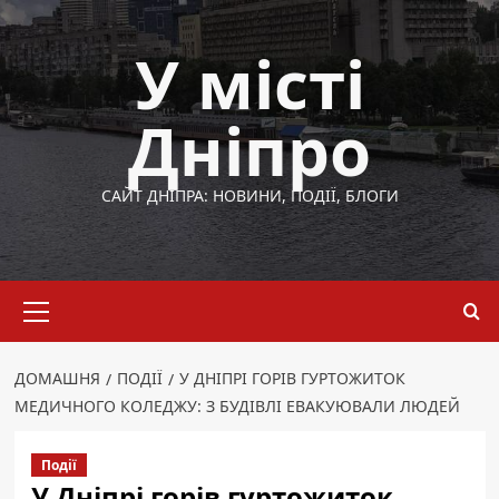
Перейти
до
У місті
вмісту
Дніпро
САЙТ ДНІПРА: НОВИНИ, ПОДІЇ, БЛОГИ
Основне
меню
ДОМАШНЯ
ПОДІЇ
У ДНІПРІ ГОРІВ ГУРТОЖИТОК
МЕДИЧНОГО КОЛЕДЖУ: З БУДІВЛІ ЕВАКУЮВАЛИ ЛЮДЕЙ
Події
У Дніпрі горів гуртожиток