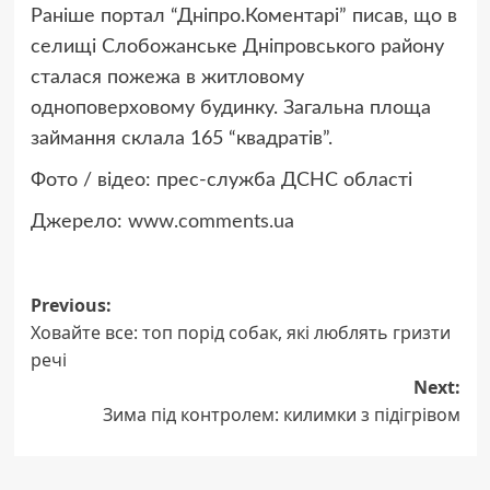
Раніше портал “Дніпро.Коментарі” писав, що в
селищі Слобожанське Дніпровського району
сталася пожежа в житловому
одноповерховому будинку. Загальна площа
займання склала 165 “квадратів”.
Фото / відео: прес-служба ДСНС області
Джерело:
www.comments.ua
Post
Previous:
Ховайте все: топ порід собак, які люблять гризти
navigation
речі
Next:
Зима під контролем: килимки з підігрівом