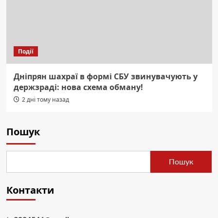
Події
Дніпрян шахраї в формі СБУ звинувачують у
держзраді: нова схема обману!
2 дні тому назад
Пошук
Пошук
Контакти