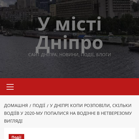
Перейти
до
У місті
вмісту
Дніпро
САЙТ ДНІПРА: НОВИНИ, ПОДІЇ, БЛОГИ
Основне
меню
ДОМАШНЯ
ПОДІЇ
У ДНІПРІ КОПИ РОЗПОВІЛИ, СКІЛЬКИ
ВОДІЇВ У 2020-МУ ПОПАЛИСЯ НА ВОДІННІ В НЕТВЕРЕЗОМУ
ВИГЛЯДІ
Події