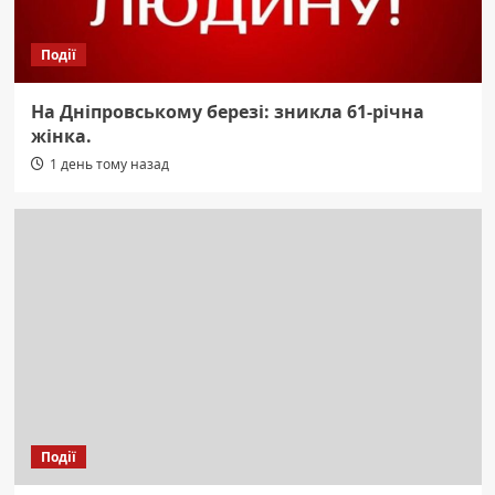
Події
На Дніпровському березі: зникла 61-річна
жінка.
1 день тому назад
Події