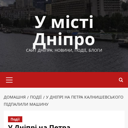
Перейти
до
У місті
вмісту
Дніпро
САЙТ ДНІПРА: НОВИНИ, ПОДІЇ, БЛОГИ
Основне
меню
ДОМАШНЯ
ПОДІЇ
У ДНІПРІ НА ПЕТРА КАЛНИШЕВСЬКОГО
ПІДПАЛИЛИ МАШИНУ
Події
У Дніпрі на Петра