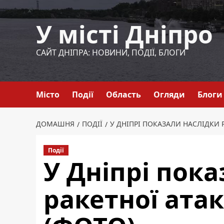
Перейти
до
У місті Дніпро
вмісту
САЙТ ДНІПРА: НОВИНИ, ПОДІЇ, БЛОГИ
Місто
Події
Область
Огляди
Блоги
ДОМАШНЯ
ПОДІЇ
У ДНІПРІ ПОКАЗАЛИ НАСЛІДКИ Р
Події
У Дніпрі пок
ракетної атак