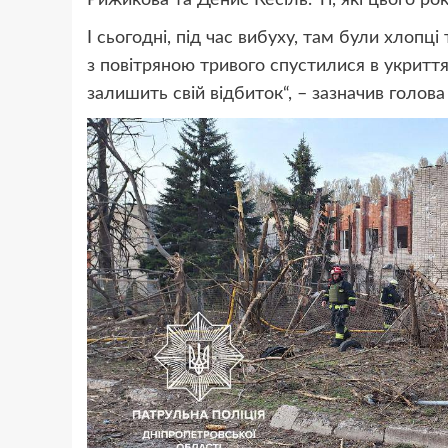
Рижикова та Денис Кесіль. Ті, які цього ро
І сьогодні, під час вибуху, там були хлопц
з повітряною тривого спустилися в укриття.
залишить свій відбиток
“, – зазначив голов