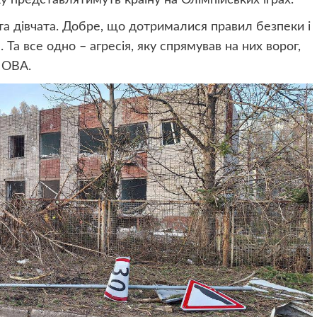
ку представлятимуть країну на Олімпійських іграх.
і та дівчата. Добре, що дотрималися правил безпеки і
 Та все одно – агресія, яку спрямував на них ворог,
а ОВА.