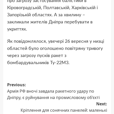
про загрозу застосування балістики в
Кіровоградській, Полтавській, Харківській і
Запорізькій областях. А за хвилину –
закликали жителів Дніпра перебувати в
укриттях.
Як повідомлялося, увечері 26 вересня у низці
областей було оголошено повітряну тривогу
через загрозу пусків ракет з
бомбардувальників Ту-22М3.
Post
Previous:
Армія РФ вночі завдала ракетного удару по
navigation
Дніпру, є руйнування на промисловому об’єкті
Next:
Кріплення для сонячних панелей: маленькі