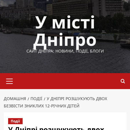
Перейти
до
У місті
вмісту
Дніпро
САЙТ ДНІПРА: НОВИНИ, ПОДІЇ, БЛОГИ
Основне
меню
ДОМАШНЯ
ПОДІЇ
У ДНІПРІ РОЗШУКУЮТЬ ДВОХ
БЕЗВІСТИ ЗНИКЛИХ 12-РІЧНИХ ДІТЕЙ
Події
У Дніпрі розшукують двох