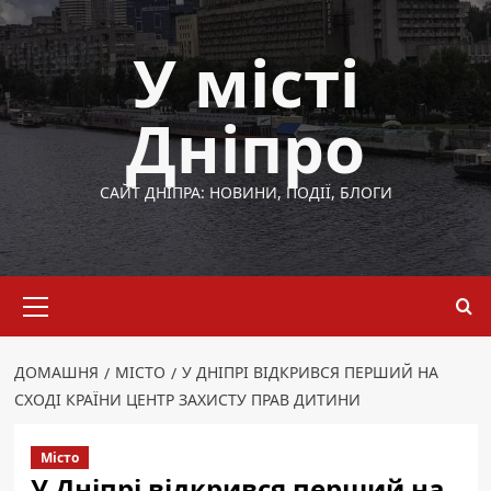
Перейти
до
У місті
вмісту
Дніпро
САЙТ ДНІПРА: НОВИНИ, ПОДІЇ, БЛОГИ
Основне
меню
ДОМАШНЯ
МІСТО
У ДНІПРІ ВІДКРИВСЯ ПЕРШИЙ НА
СХОДІ КРАЇНИ ЦЕНТР ЗАХИСТУ ПРАВ ДИТИНИ
Місто
У Дніпрі відкрився перший на