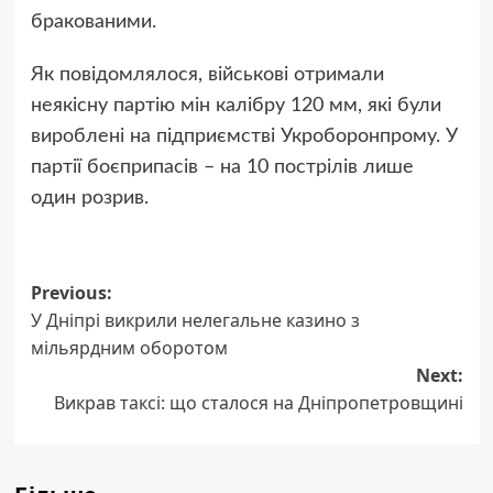
бракованими.
Як повідомлялося, військові отримали
неякісну партію мін калібру 120 мм, які були
вироблені на підприємстві Укроборонпрому. У
партії боєприпасів – на 10 пострілів лише
один розрив.
Post
Previous:
У Дніпрі викрили нелегальне казино з
navigation
мільярдним оборотом
Next:
Викрав таксі: що сталося на Дніпропетровщині