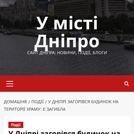
Перейти
до
У місті
вмісту
Дніпро
САЙТ ДНІПРА: НОВИНИ, ПОДІЇ, БЛОГИ
Основне
меню
ДОМАШНЯ
ПОДІЇ
У ДНІПРІ ЗАГОРІВСЯ БУДИНОК НА
ТЕРИТОРІЇ ХРАМУ: Є ЗАГИБЛА
Події
У Дніпрі загорівся будинок на