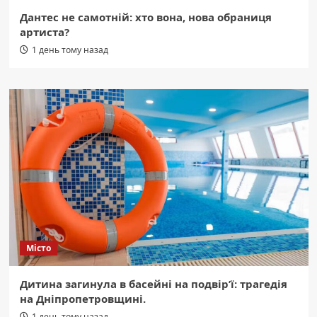
Дантес не самотній: хто вона, нова обраниця
артиста?
1 день тому назад
Місто
Дитина загинула в басейні на подвір’ї: трагедія
на Дніпропетровщині.
1 день тому назад