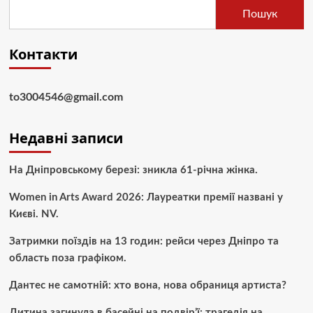
Пошук
Контакти
to3004546@gmail.com
Недавні записи
На Дніпровському березі: зникла 61-річна жінка.
Women in Arts Award 2026: Лауреатки премії названі у
Києві. NV.
Затримки поїздів на 13 годин: рейси через Дніпро та
область поза графіком.
Дантес не самотній: хто вона, нова обраниця артиста?
Дитина загинула в басейні на подвір’ї: трагедія на