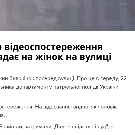
р відеоспостереження
адає на жінок на вулиці
кий бив жінок посеред вулиці. Про це в середу, 22
ьника департаменту патрульної поліції України
стереження. На відеозаписі видно, як чоловік
я.
найшли, затримали. Далі – слідство і суд”, –