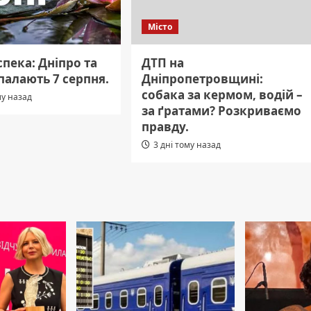
Місто
пека: Дніпро та
ДТП на
палають 7 серпня.
Дніпропетровщині:
собака за кермом, водій –
му назад
за ґратами? Розкриваємо
правду.
3 дні тому назад