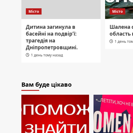
Місто
Місто
Дитина загинула в
Шалена с
басейні на подвір’ї:
область 
трагедія на
1 день то
Дніпропетровщині.
1 день тому назад
Вам буде цікаво