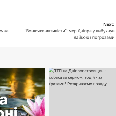
Next:
ечне
“Вонючки-активісти”: мер Дніпра у вибухнув
лайкою і погрозами