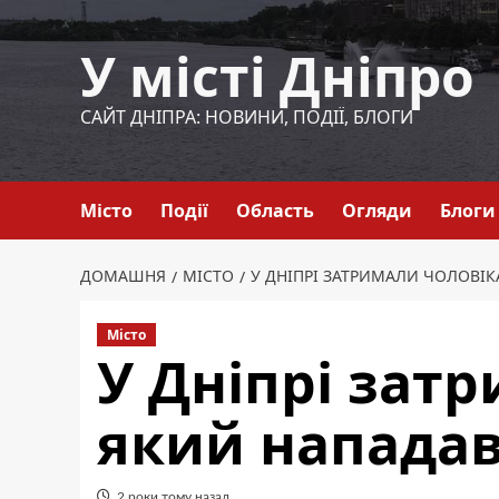
Перейти
до
У місті Дніпро
вмісту
САЙТ ДНІПРА: НОВИНИ, ПОДІЇ, БЛОГИ
Місто
Події
Область
Огляди
Блоги
ДОМАШНЯ
МІСТО
У ДНІПРІ ЗАТРИМАЛИ ЧОЛОВІК
Місто
У Дніпрі зат
який нападав
2 роки тому назад