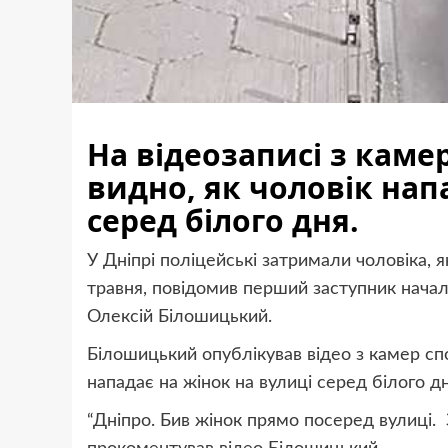
На відеозаписі з каме
видно, як чоловік нап
серед білого дня.
У Дніпрі поліцейські затримали чоловіка, я
травня, повідомив перший заступник начал
Олексій Білошицький.
Білошицький опублікував відео з камер спо
нападає на жінок на вулиці серед білого дн
“Дніпро. Бив жінок прямо посеред вулиці. З