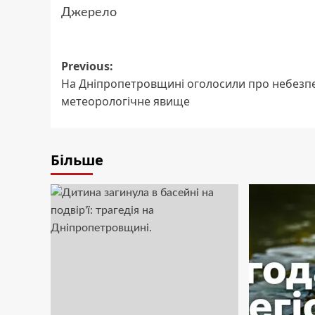
Джерело
Post
Previous:
На Дніпропетровщині оголосили про небезп
navigation
метеорологічне явище
Більше