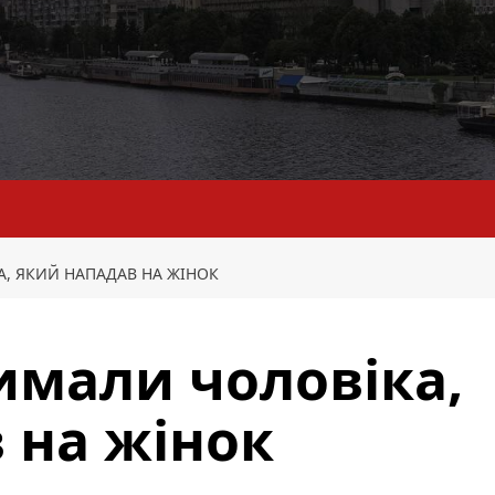
А, ЯКИЙ НАПАДАВ НА ЖІНОК
римали чоловіка,
 на жінок