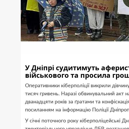
У Дніпрі судитимуть аферист
військового та просила грош
Оперативники кіберполіції викрили дівчи
тисяч гривень. Наразі обвинувальний акт 
дванадцяти років за ґратами та конфіскаці
посиланням на інформацію Поліції Дніпро
У січні поточного року кіберполіцейські Д
територіального управління ДБР, розташов