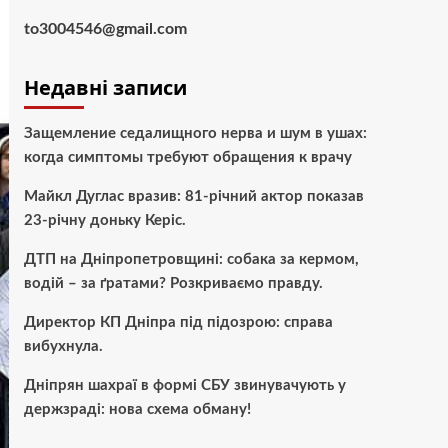
to3004546@gmail.com
Недавні записи
Защемление седалищного нерва и шум в ушах:
когда симптомы требуют обращения к врачу
Майкл Дуглас вразив: 81-річний актор показав
23-річну доньку Керіс.
ДТП на Дніпропетровщині: собака за кермом,
водій – за ґратами? Розкриваємо правду.
Директор КП Дніпра під підозрою: справа
вибухнула.
Дніпрян шахраї в формі СБУ звинувачують у
держзраді: нова схема обману!