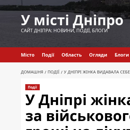
Перейти
до
У місті Дніпро
вмісту
САЙТ ДНІПРА: НОВИНИ, ПОДІЇ, БЛОГИ
Місто
Події
Область
Огляди
Блоги
ДОМАШНЯ
ПОДІЇ
У ДНІПРІ ЖІНКА ВИДАВАЛА СЕБ
Події
У Дніпрі жінк
за військовог