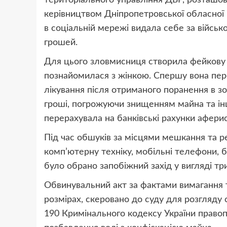
керівництвом Дніпропетровської обласної 
в соціальній мережі видала себе за війсь
грошей.
Для цього зловмисниця створила фейкову с
познайомилася з жінкою. Спершу вона пе
лікування після отриманого поранення в зо
гроші, погрожуючи знищенням майна та і
перерахувала на банківські рахунки афери
Під час обшуків за місцями мешкання та р
комп’ютерну техніку, мобільні телефони, ба
було обрано запобіжний захід у вигляді три
Обвинувальний акт за фактами вимагання 
розмірах, скеровано до суду для розгляду спр
190 Кримінального кодексу України право