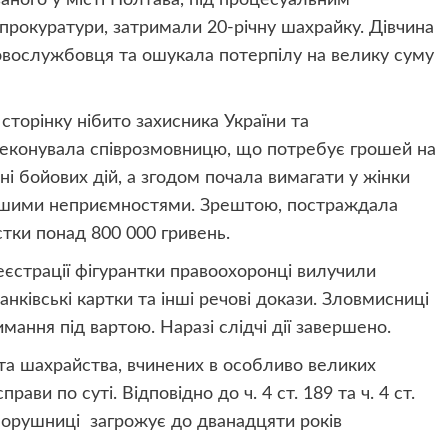
прокуратури, затримали 20-річну шахрайку. Дівчина
ковослужбовця та ошукала потерпілу на велику суму
торінку нібито захисника України та
реконувала співрозмовницю, що потребує грошей на
ні бойових дій, а згодом почала вимагати у жінки
ншими неприємностями. Зрештою, постраждала
стки понад 800 000 гривень.
еєстрації фігурантки правоохоронці вилучили
нківські картки та інші речові докази. Зловмисниці
мання під вартою. Наразі слідчі дії завершено.
та шахрайства, вчинених в особливо великих
ави по суті. Відповідно до ч. 4 ст. 189 та ч. 4 ст.
порушниці загрожує до дванадцяти років