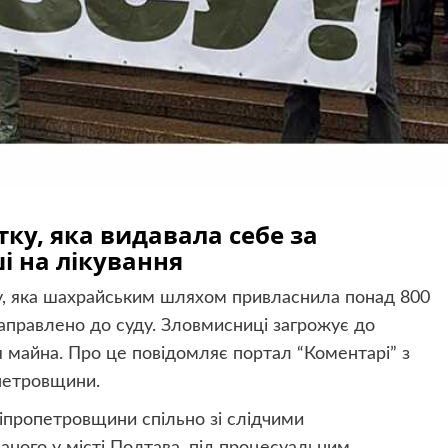
ку, яка видавала себе за
і на лікування
ну, яка шахрайським шляхом привласнила понад 800
направлено до суду. Зловмисниці загрожує до
я майна. Про це повідомляє портал “Коментарі” з
петровщини.
ніпропетровщини спільно зі слідчими
аного у місті Полтава, під процесуальним