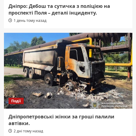
Дніпро: Дебош та сутичка з поліцією на
проспекті Поля – деталі інциденту.
1 день тому назад
Події
Дніпропетровські жінки за гроші палили
автівки.
2 дні тому назад