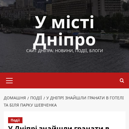
Перейти
до
У місті
вмісту
Дніпро
САЙТ ДНІПРА: НОВИНИ, ПОДІЇ, БЛОГИ
Основне
меню
ДОМАШНЯ
ПОДІЇ
У ДНІПРІ ЗНАЙШЛИ ГРАНАТИ В ГОТЕЛІ
ТА БІЛЯ ПАРКУ ШЕВЧЕНКА
Події
У Дніпрі знайшли гранати в