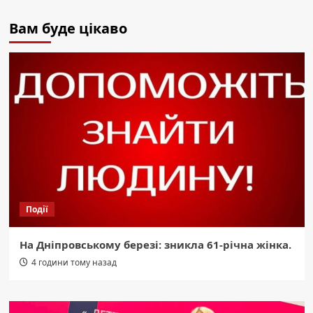
Вам буде цікаво
Події
На Дніпровському березі: зникла 61-річна жінка.
4 години тому назад