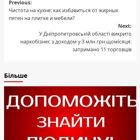
Post
Previous:
Чистота на кухне: как избавиться от жирных
navigation
пятен на плитке и мебели?
Next:
У Дніпропетровській області викрито
наркобізнес з доходом у 3 млн грн щомісяця:
затримано 11 торговців
Більше