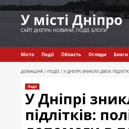
Перейти
до
У місті Дніпро
вмісту
САЙТ ДНІПРА: НОВИНИ, ПОДІЇ, БЛОГИ
Місто
Події
Область
Огляди
Блоги
ДОМАШНЯ
ПОДІЇ
У ДНІПРІ ЗНИКЛО ДВОЄ ПІДЛІТ
Події
У Дніпрі зник
підлітків: по